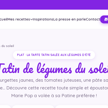
cueil
Mes recettes
Inspirations
La presse en parle
Contact
🎁
 du soleil
PLAT · LA TARTE TATIN SALÉE AUX LÉGUMES D’ÉTÉ
atin de légumes du sole
ourgettes jaunes, des tomates juteuses, une pâte s
te… Découvre cette recette toute simple et époust
Marie Pop a volée à sa Patine préférée !