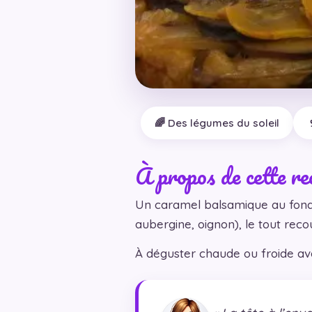
🌈 Des légumes du soleil
À propos de cette re
Un caramel balsamique au fond 
aubergine, oignon), le tout reco
À déguster chaude ou froide ave