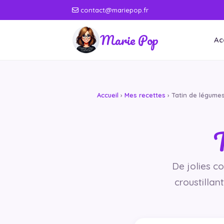
contact@mariepop.fr
Marie Pop
Ac
Accueil
›
Mes recettes
› Tatin de légumes
T
De jolies c
croustillan