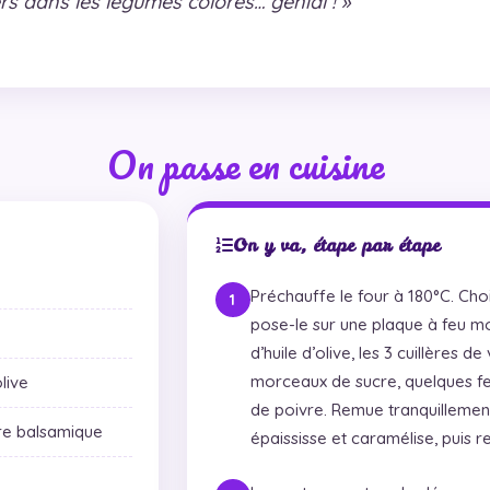
ers dans les légumes colorés… génial ! »
On passe en cuisine
On y va, étape par étape
Préchauffe le four à 180°C. Choi
pose-le sur une plaque à feu mo
d’huile d’olive, les 3 cuillères d
morceaux de sucre, quelques feu
olive
de poivre. Remue tranquillemen
gre balsamique
épaississe et caramélise, puis re