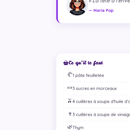
« La tête à l’env
— Marie Pop
Ce qu’il te faut
🥐
1 pâte feuilletée
🍬
3 sucres en morceaux
🫒
4 cuillères à soupe d’huile d’
🍷
3 cuillères à soupe de vinai
🌿
Thym