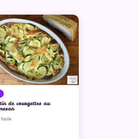
t
tin de courgettes au
mesan
· facile