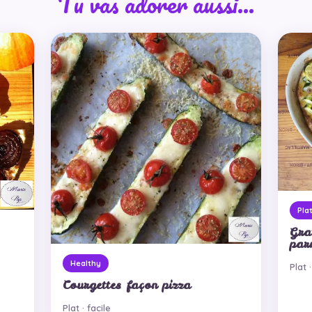
Tu vas adorer aussi…
Pla
Gra
par
Healthy
Plat 
Courgettes façon pizza
Plat · facile