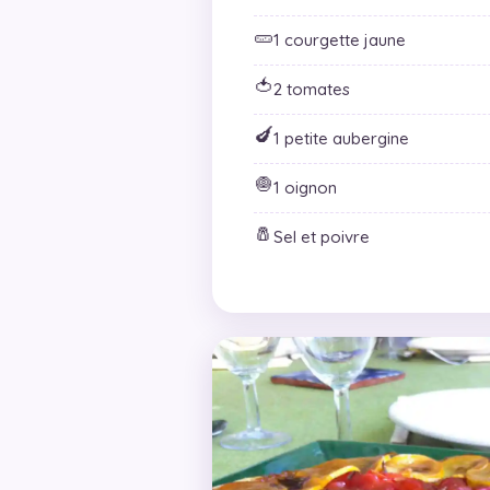
🥒
1 courgette jaune
🍅
2 tomates
🍆
1 petite aubergine
🧅
1 oignon
🧂
Sel et poivre