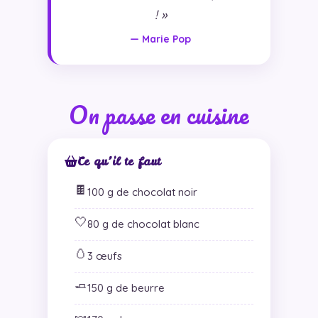
! »
— Marie Pop
On passe en cuisine
Ce qu’il te faut
🍫
100 g de chocolat noir
🤍
80 g de chocolat blanc
🥚
3 œufs
🧈
150 g de beurre
🍬