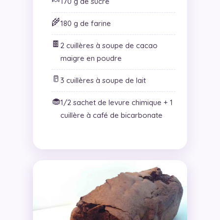
170 g de sucre
🌾
180 g de farine
🍫
2 cuillères à soupe de cacao
maigre en poudre
🥛
3 cuillères à soupe de lait
🧁
1/2 sachet de levure chimique + 1
cuillère à café de bicarbonate