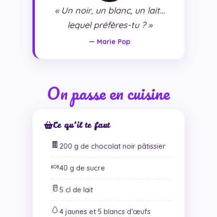
« Un noir, un blanc, un lait…
lequel préfères-tu ? »
— Marie Pop
On passe en cuisine
Ce qu’il te faut
🍫
200 g de chocolat noir pâtissier
🍬
40 g de sucre
🥛
5 cl de lait
🥚
4 jaunes et 5 blancs d’œufs