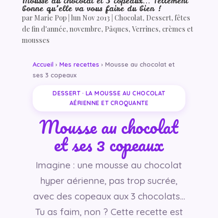
Mousse au chocolat et 3 copeaux… Tellement
bonne qu’elle va vous faire du bien !
par
Marie Pop
|
lun Nov 2013
|
Chocolat
,
Dessert
,
fêtes
de fin d'année
,
novembre
,
Pâques
,
Verrines, crèmes et
mousses
Accueil
›
Mes recettes
› Mousse au chocolat et
ses 3 copeaux
DESSERT · LA MOUSSE AU CHOCOLAT
AÉRIENNE ET CROQUANTE
Mousse au chocolat
et ses 3 copeaux
Imagine : une mousse au chocolat
hyper aérienne, pas trop sucrée,
avec des copeaux aux 3 chocolats…
Tu as faim, non ? Cette recette est