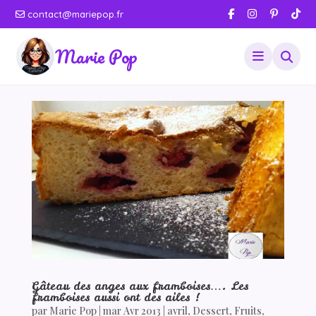
contact@mariepop.fr
Marie Pop
Gâteau des anges aux framboises…. Les
framboises aussi ont des ailes !
par
Marie Pop
|
mar Avr 2013
|
avril
,
Dessert
,
Fruits
,