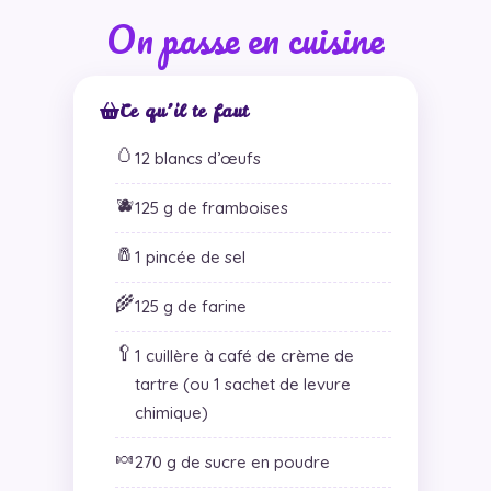
On passe en cuisine
Ce qu’il te faut
🥚
12 blancs d’œufs
🫐
125 g de framboises
🧂
1 pincée de sel
🌾
125 g de farine
🥄
1 cuillère à café de crème de
tartre (ou 1 sachet de levure
chimique)
🍬
270 g de sucre en poudre