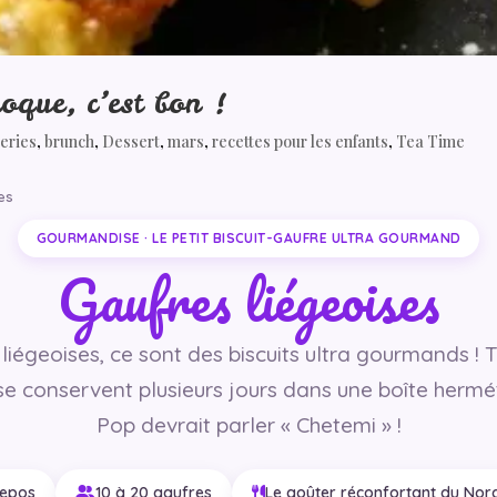
oque, c’est bon !
series
,
brunch
,
Dessert
,
mars
,
recettes pour les enfants
,
Tea Time
es
GOURMANDISE · LE PETIT BISCUIT-GAUFRE ULTRA GOURMAND
Gaufres liégeoises
liégeoises, ce sont des biscuits ultra gourmands ! T
s se conservent plusieurs jours dans une boîte hermé
Pop devrait parler « Chetemi » !
repos
10 à 20 gaufres
Le goûter réconfortant du Nor