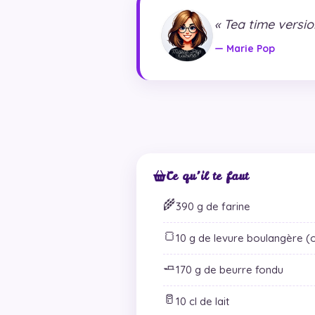
« Tea time versio
— Marie Pop
Ce qu’il te faut
🌾
390 g de farine
🍞
10 g de levure boulangère (o
🧈
170 g de beurre fondu
🥛
10 cl de lait