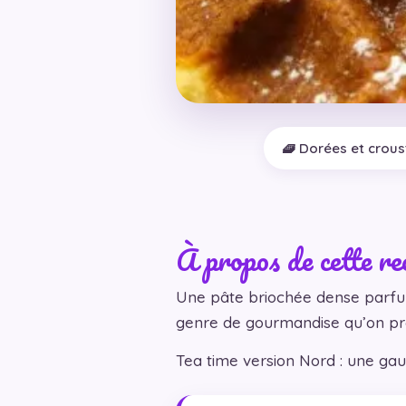
🧇 Dorées et crous
À propos de cette re
Une pâte briochée dense parfum
genre de gourmandise qu’on pré
Tea time version Nord : une gauf