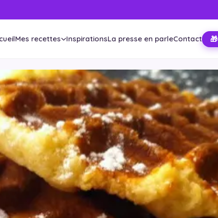
cueil
Mes recettes
Inspirations
La presse en parle
Contact
🎁