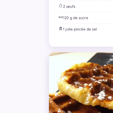
🥚
2 œufs
🍬
120 g de sucre
🧂
1 jolie pincée de sel