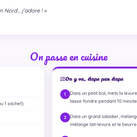
n Nord… j’adore ! »
On passe en cuisine
On y va, étape par étape
Dans un petit bol, mets la levur
laisse fondre pendant 10 minute
u 1 sachet)
Dans un grand saladier, mélange 
mélange lait-levure et le beurre