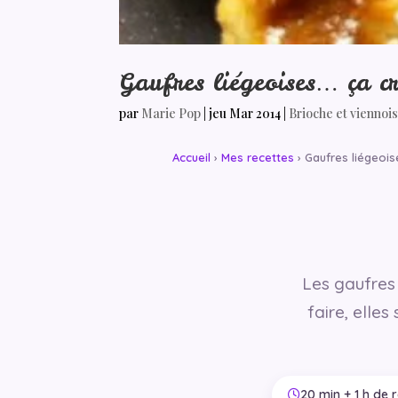
Gaufres liégeoises… ça cr
par
Marie Pop
|
jeu Mar 2014
|
Brioche et viennoi
Accueil
›
Mes recettes
› Gaufres liégeois
Les gaufres 
faire, elle
20 min + 1 h de 