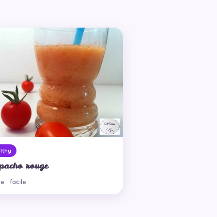
lthy
pacho rouge
e · facile