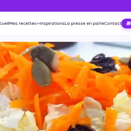
cueil
Mes recettes
Inspirations
La presse en parle
Contact
🎁