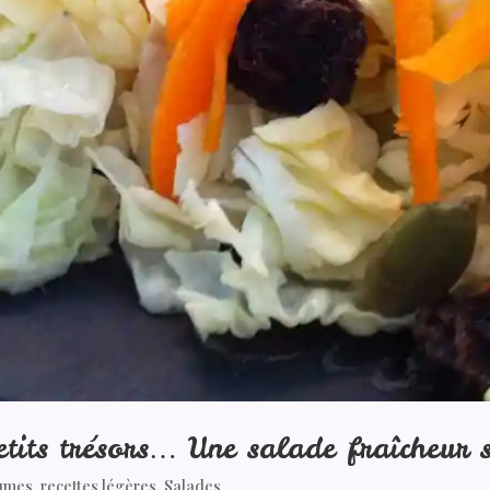
petits trésors… Une salade fraîcheur 
umes
,
recettes légères
,
Salades