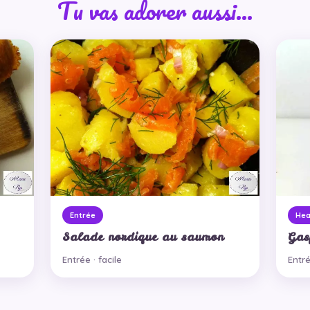
Tu vas adorer aussi…
Entrée
Hea
Salade nordique au saumon
Gas
Entrée · facile
Entré