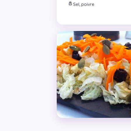
🧂
Sel, poivre