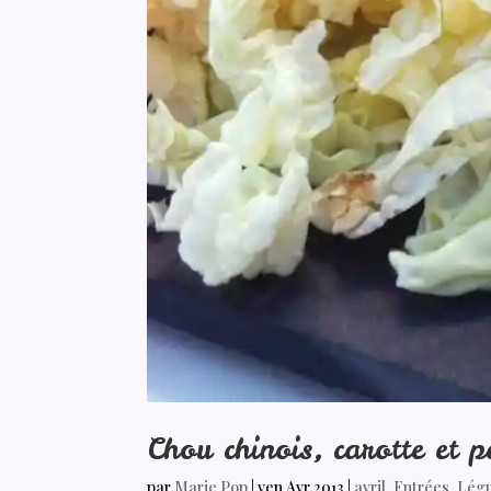
Chou chinois, carotte et 
par
Marie Pop
|
ven Avr 2013
|
avril
,
Entrées
,
Lég