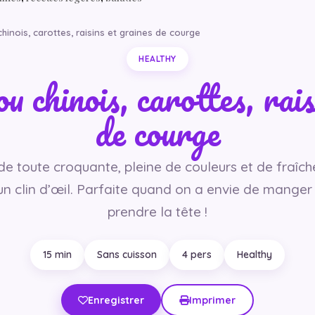
hinois, carottes, raisins et graines de courge
HEALTHY
u chinois, carottes, rais
de courge
e toute croquante, pleine de couleurs et de fraîche
un clin d’œil. Parfaite quand on a envie de manger 
prendre la tête !
15 min
Sans cuisson
4 pers
Healthy
Enregistrer
Imprimer