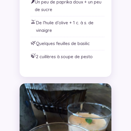
🌶️
Un peu de paprika doux + un peu
de sucre
🫒
De l’huile d’olive + 1 c. à s. de
vinaigre
🌿
Quelques feuilles de basilic
🍃
2 cuillères à soupe de pesto