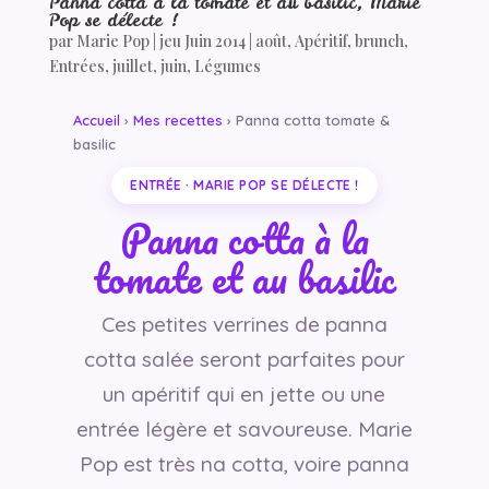
Panna cotta à la tomate et au basilic, Marie
Pop se délecte !
par
Marie Pop
|
jeu Juin 2014
|
août
,
Apéritif
,
brunch
,
Entrées
,
juillet
,
juin
,
Légumes
Accueil
›
Mes recettes
› Panna cotta tomate &
basilic
ENTRÉE · MARIE POP SE DÉLECTE !
Panna cotta à la
tomate et au basilic
Ces petites verrines de panna
cotta salée seront parfaites pour
un apéritif qui en jette ou une
entrée légère et savoureuse. Marie
Pop est très na cotta, voire panna