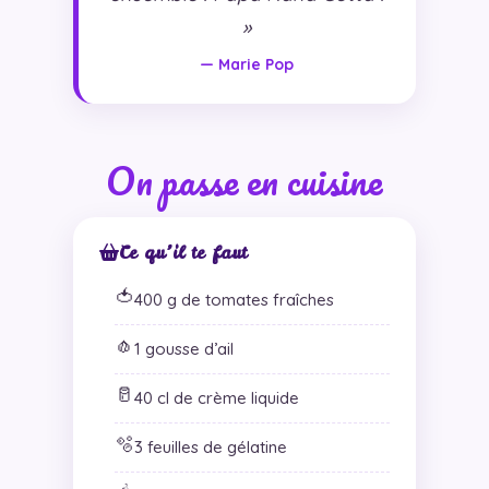
»
— Marie Pop
On passe en cuisine
Ce qu’il te faut
🍅
400 g de tomates fraîches
🧄
1 gousse d’ail
🥛
40 cl de crème liquide
🫧
3 feuilles de gélatine