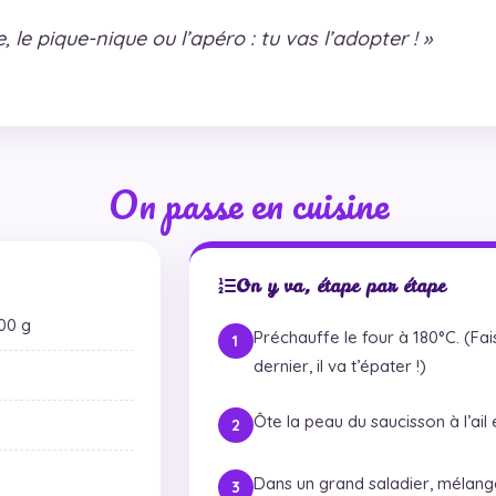
, le pique-nique ou l’apéro : tu vas l’adopter ! »
On passe en cuisine
On y va, étape par étape
300 g
Préchauffe le four à 180°C. (Fais
dernier, il va t’épater !)
Ôte la peau du saucisson à l’ail
Dans un grand saladier, mélange 