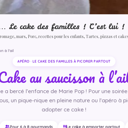
… Le cake des familles ! C’est lui !
romage
,
mars
,
Porc
,
recettes pour les enfants
,
Tartes, pizzas et cake
 à l’ail
APÉRO · LE CAKE DES FAMILLES À PICORER PARTOUT
Cake au saucisson à l’ai
te a bercé l’enfance de Marie Pop ! Pour une soiré
ous, un pique-nique en pleine nature ou l’apéro à p
adopter ce cake !
Pour 6 à 8 gourmands
Le cake à emporter partout