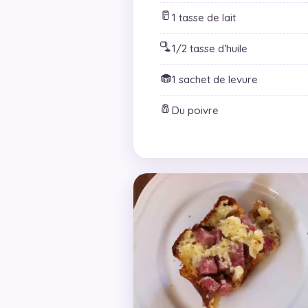
🥛
1 tasse de lait
🫗
1/2 tasse d’huile
🧁
1 sachet de levure
🧂
Du poivre