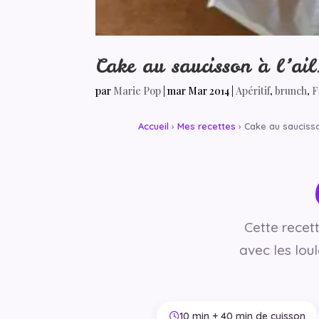
Cake au saucisson à l’ail
par
Marie Pop
|
mar Mar 2014
|
Apéritif
,
brunch
,
F
Accueil
›
Mes recettes
› Cake au saucisson
Cette recet
avec les loul
10 min + 40 min de cuisson