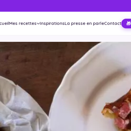
cueil
Mes recettes
Inspirations
La presse en parle
Contact
🎁