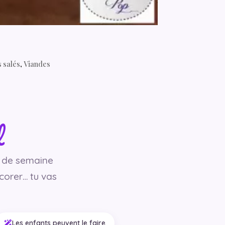
s salés
,
Viandes
l
e de semaine
icorer… tu vas
Les enfants peuvent le faire