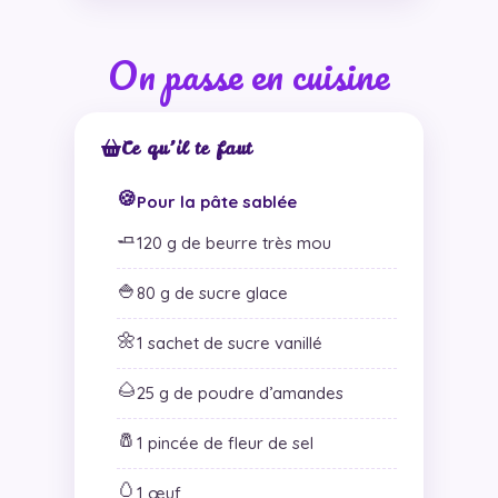
On passe en cuisine
Ce qu’il te faut
🍪
Pour la pâte sablée
🧈
120 g de beurre très mou
🍚
80 g de sucre glace
🌼
1 sachet de sucre vanillé
🌰
25 g de poudre d’amandes
🧂
1 pincée de fleur de sel
🥚
1 œuf