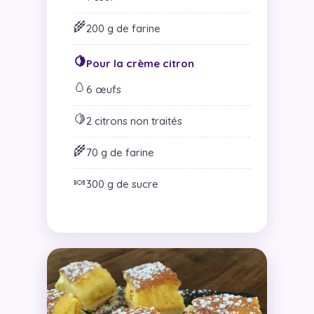
🌾
200 g de farine
🍋
Pour la crème citron
🥚
6 œufs
🍋
2 citrons non traités
🌾
70 g de farine
🍬
300 g de sucre