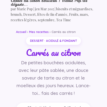
Carrés au citron délicieux ! Marie Pop les
déguste…
par
Marie Pop
|
jeu Mar 2015
|
biscuits et mignardises
,
brunch
,
Dessert
,
fêtes de fin d'année
,
Fruits
,
mars
,
recettes légères
,
septembre
,
Tea Time
Accueil
›
Mes recettes
› Carrés au citron
DESSERT · ACIDULÉ & FONDANT
Carrés au citron
De petites bouchées acidulées,
avec leur pâte sablée, une douce
saveur de tarte au citron et le
moelleux des jours heureux. Lance-
toi… fais des carrés !