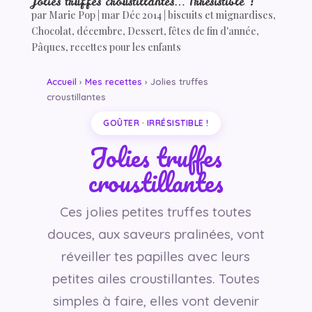
Jolies truffes croustillantes… Irrésistible !
par
Marie Pop
|
mar Déc 2014
|
biscuits et mignardises
,
Chocolat
,
décembre
,
Dessert
,
fêtes de fin d'année
,
Pâques
,
recettes pour les enfants
Accueil
›
Mes recettes
› Jolies truffes
croustillantes
GOÛTER · IRRÉSISTIBLE !
Jolies truffes
croustillantes
Ces jolies petites truffes toutes
douces, aux saveurs pralinées, vont
réveiller tes papilles avec leurs
petites ailes croustillantes. Toutes
simples à faire, elles vont devenir