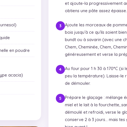
et ajoute-la progressivement a
obtiens une pâte assez épaisse.
ournesol)
Ajoute les morceaux de pommes 
bois jusqu’à ce qu’ils soient bie
iquide
bundt ou à savarin (avec une c
Chem, Cheminée, Chem, Cheminé
nnelle en poudre
généreusement et verse la prép
Au four pour 1 h 30 à 170°C (si l
type acacia)
peu la température). Laisse-le 
de démouler.
Prépare le glaçage : mélange é
miel et le lait à la fourchette, 
démoulé et refroidi, verse le 
conserve 2 à 3 jours… mais tes 
bien avant !