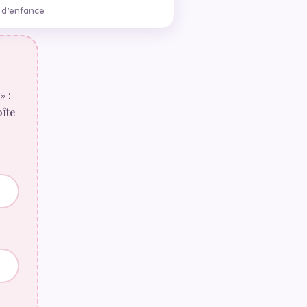
 d’enfance
» :
oîte