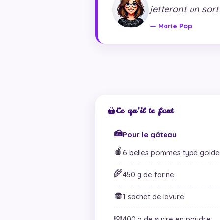
jetteront un sort
— Marie Pop
Ce qu’il te faut
🍰
Pour le gâteau
🍎
6 belles pommes type golde
🌾
450 g de farine
🧁
1 sachet de levure
🍬
400 g de sucre en poudre