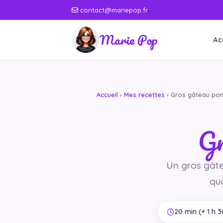
contact@mariepop.fr
Marie Pop
Ac
Accueil
›
Mes recettes
› Gros gâteau po
Gr
Un gros gât
qu
20 min (+ 1 h 