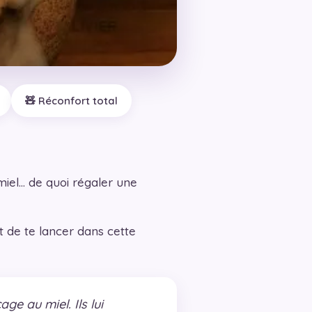
🧸 Réconfort total
iel… de quoi régaler une
t de te lancer dans cette
e au miel. Ils lui