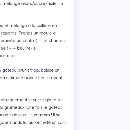
u mélange œufs/sucre/huile. Tu
et mélange à la cuillère en
n répartis. Prends un moule à
heminée au centre) — et chante «
e ! » — beurre-le
aration.
e gâteau brunit trop, baisse un
refroidir une bonne heure avant
nergiquement le sucre glace, le
sans grumeaux. Une fois le gâteau
glaçage dessus… Hummmm ! Il se
gourmands lui auront jeté un sort