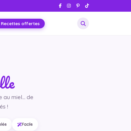
 Recettes offertes
lle
 au miel… de
s !
blée
Facile