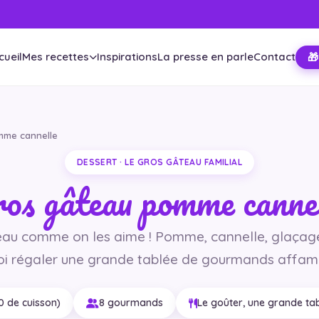
cueil
Mes recettes
Inspirations
La presse en parle
Contact
🎁
mme cannelle
DESSERT · LE GROS GÂTEAU FAMILIAL
os gâteau pomme canne
eau comme on les aime ! Pomme, cannelle, glaçage
oi régaler une grande tablée de gourmands affamé
30 de cuisson)
8 gourmands
Le goûter, une grande ta