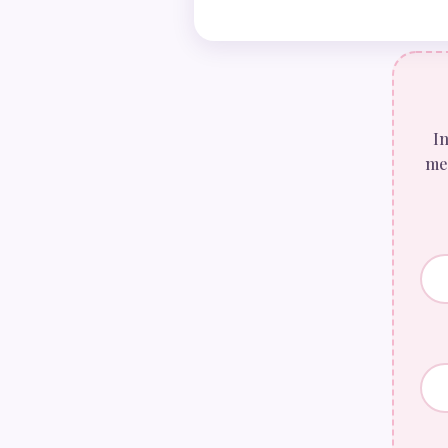
In
mes