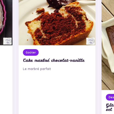
Goûter
Cake marbré chocolat-vanille
Le marbré parfait
Des
Gât
sel