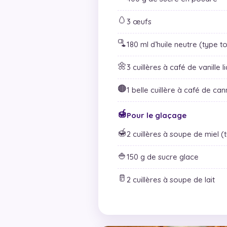
🥚
3 œufs
🫗
180 ml d’huile neutre (type t
🌼
3 cuillères à café de vanille l
🟤
1 belle cuillère à café de ca
🍯
Pour le glaçage
🍯
2 cuillères à soupe de miel (
🍚
150 g de sucre glace
🥛
2 cuillères à soupe de lait