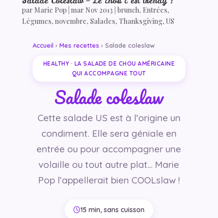
Salade Coleslaw – Le chou c’est trendy !
par
Marie Pop
|
mar Nov 2013
|
brunch
,
Entrées
,
Légumes
,
novembre
,
Salades
,
Thanksgiving
,
US
Accueil
›
Mes recettes
› Salade coleslaw
HEALTHY · LA SALADE DE CHOU AMÉRICAINE
QUI ACCOMPAGNE TOUT
Salade coleslaw
Cette salade US est à l’origine un
condiment. Elle sera géniale en
entrée ou pour accompagner une
volaille ou tout autre plat… Marie
Pop l’appellerait bien COOLslaw !
15 min, sans cuisson