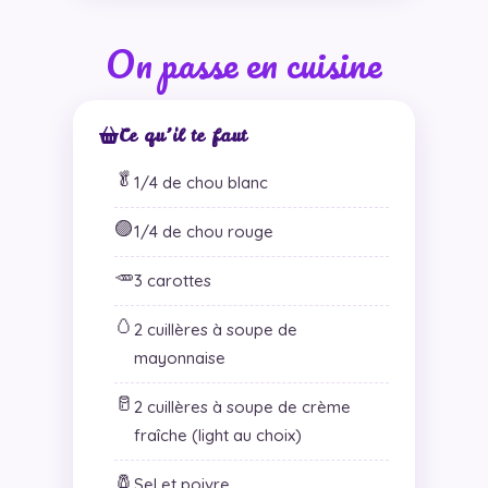
On passe en cuisine
Ce qu’il te faut
🥬
1/4 de chou blanc
🟣
1/4 de chou rouge
🥕
3 carottes
🥚
2 cuillères à soupe de
mayonnaise
🥛
2 cuillères à soupe de crème
fraîche (light au choix)
🧂
Sel et poivre