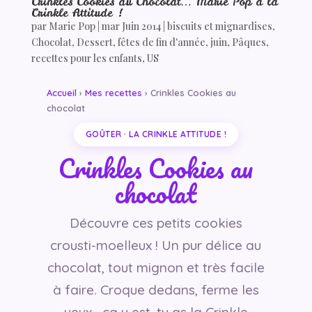
Crinkles Cookies au Chocolat… Marie Pop a la
Crinkle Attitude !
par
Marie Pop
|
mar Juin 2014
|
biscuits et mignardises
,
Chocolat
,
Dessert
,
fêtes de fin d'année
,
juin
,
Pâques
,
recettes pour les enfants
,
US
Accueil
›
Mes recettes
› Crinkles Cookies au
chocolat
GOÛTER · LA CRINKLE ATTITUDE !
Crinkles Cookies au
chocolat
Découvre ces petits cookies
crousti-moelleux ! Un pur délice au
chocolat, tout mignon et très facile
à faire. Croque dedans, ferme les
yeux… ça y est, tu as la Crinkle