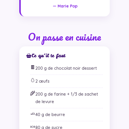
— Marie Pop
On passe en cuisine
Ce qu’il te faut
🍫
200 g de chocolat noir dessert
🥚
2 œufs
🌾
200 g de farine + 1/3 de sachet
de levure
🧈
40 g de beurre
🍬
80 g de sucre