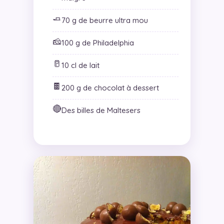
🧈
70 g de beurre ultra mou
🧀
100 g de Philadelphia
🥛
10 cl de lait
🍫
200 g de chocolat à dessert
🔴
Des billes de Maltesers