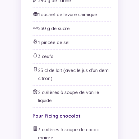
290 g de farine
🧁
1 sachet de levure chimique
🍬
230 g de sucre
🧂
1 pincée de sel
🥚
3 œufs
🥛
25 cl de lait (avec le jus d’un demi
citron)
🌼
2 cuillères à soupe de vanille
liquide
Pour l’icing chocolat
🍫
3 cuillères à soupe de cacao
maigre