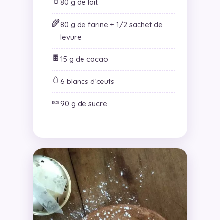
🥛
80 g de lait
🌾
80 g de farine + 1/2 sachet de
levure
🍫
15 g de cacao
🥚
6 blancs d’œufs
🍬
90 g de sucre