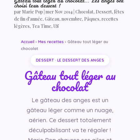
Gâteau tout léger au chocolat… Les anges ont
choisi leur dessert !
par
Marie Pop
|
mer Nov 2014
|
Chocolat
,
Dessert
,
fêtes
de fin d'année
,
Gâteau
,
novembre
,
Pâques
,
recettes
légères
,
Tea Time
,
US
Accueil
›
Mes recettes
› Gâteau tout léger au
chocolat
DESSERT · LE DESSERT DES ANGES
Gâteau tout léger au
chocolat
Le gâteau des anges est un
gâteau léger comme un nuage,
aérien. Ce dessert totalement
déculpabilisant va te régaler !
Marie Pop chausse ses ailes et