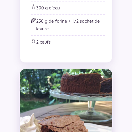
💧
300 g d’eau
🌾
250 g de farine + 1/2 sachet de
levure
🥚
2 œufs