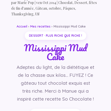
par
Marie Pop
|
ven Oct 2014
|
Chocolat
,
Dessert
,
fêtes
de fin d'année
,
Gâteau
,
octobre
,
Pâques
,
Thanksgiving
,
US
Accueil
›
Mes recettes
› Mississippi Mud Cake
DESSERT · PLUS RICHE QUE RICHE !
Mississippi Mud
Cake
Adeptes du light, de la diététique et
de la chasse aux kilos… FUYEZ ! Ce
gâteau tout chocolat exquis est
très riche. Merci à Manue qui a
inspiré cette recette So Chocolate !