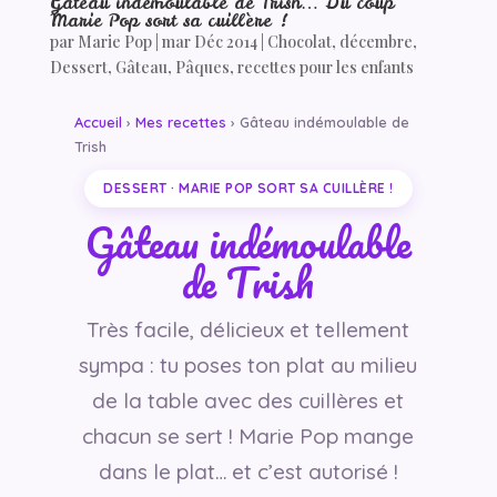
Gâteau indémoulable de Trish… Du coup
Marie Pop sort sa cuillère !
par
Marie Pop
|
mar Déc 2014
|
Chocolat
,
décembre
,
Dessert
,
Gâteau
,
Pâques
,
recettes pour les enfants
Accueil
›
Mes recettes
› Gâteau indémoulable de
Trish
DESSERT · MARIE POP SORT SA CUILLÈRE !
Gâteau indémoulable
de Trish
Très facile, délicieux et tellement
sympa : tu poses ton plat au milieu
de la table avec des cuillères et
chacun se sert ! Marie Pop mange
dans le plat… et c’est autorisé !