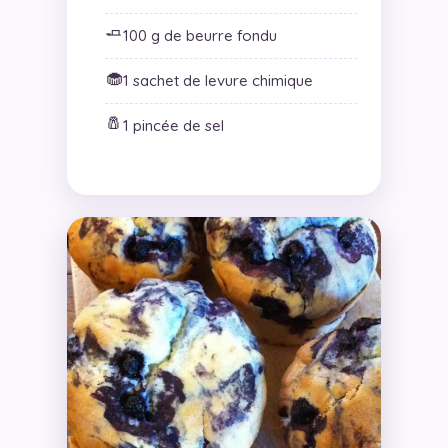
🧈
100 g de beurre fondu
🧁
1 sachet de levure chimique
🧂
1 pincée de sel