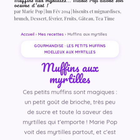
Muffins aux myrtilles… Marie Pop adore son
oeuvre d’art !
par
Marie Pop
|
lun Fév 2014
|
biscuits et mignardises
,
brunch
,
Dessert
,
février
,
Fruits
,
Gâteau
,
Tea Time
Accueil
›
Mes recettes
› Muffins aux myrtilles
GOURMANDISE · LES PETITS MUFFINS
MOELLEUX AUX MYRTILLES
Muffins aux
myrtilles
Ces petits muffins sont magiques :
un petit goût de brioche, très peu
de sucre et toute la saveur des
myrtilles qui t’emporte ! Marie Pop
voit des myrtilles partout, et c’est