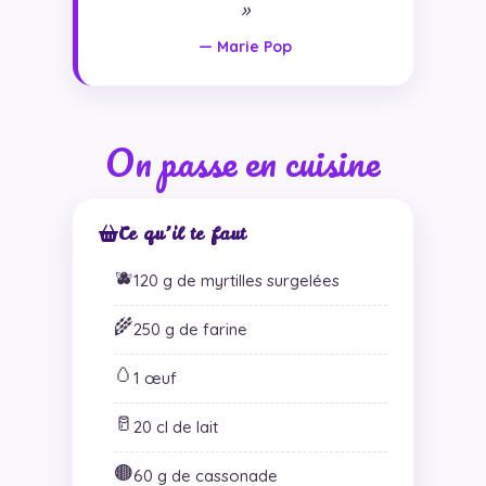
»
— Marie Pop
On passe en cuisine
Ce qu’il te faut
🫐
120 g de myrtilles surgelées
🌾
250 g de farine
🥚
1 œuf
🥛
20 cl de lait
🟤
60 g de cassonade