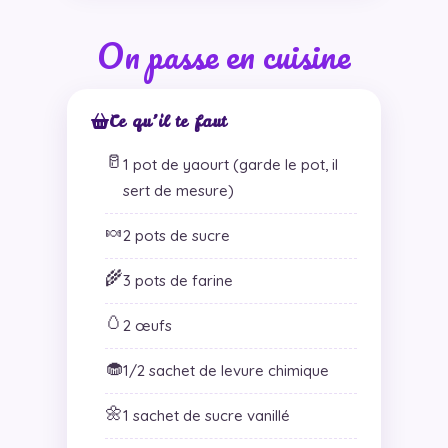
On passe en cuisine
Ce qu’il te faut
🥛
1 pot de yaourt (garde le pot, il
sert de mesure)
🍬
2 pots de sucre
🌾
3 pots de farine
🥚
2 œufs
🧁
1/2 sachet de levure chimique
🌼
1 sachet de sucre vanillé