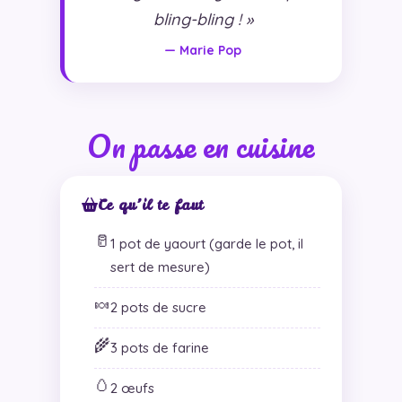
bling-bling ! »
— Marie Pop
On passe en cuisine
Ce qu’il te faut
🥛
1 pot de yaourt (garde le pot, il
sert de mesure)
🍬
2 pots de sucre
🌾
3 pots de farine
🥚
2 œufs