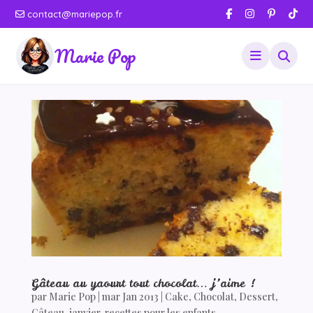
contact@mariepop.fr
Marie Pop
Gâteau au yaourt tout chocolat… j’aime !
par
Marie Pop
|
mar Jan 2013
|
Cake
,
Chocolat
,
Dessert
,
Gâteau
,
janvier
,
recettes pour les enfants