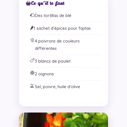
Ce qu’il te faut
🌮
Des tortillas de blé
🌶️
1 sachet d’épices pour fajitas
🫑
4 poivrons de couleurs
différentes
🍗
3 blancs de poulet
🧅
2 oignons
🫒
Sel, poivre, huile d’olive