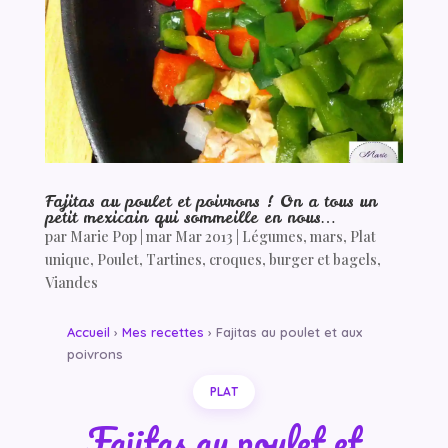
Fajitas au poulet et poivrons ! On a tous un
petit mexicain qui sommeille en nous…
par
Marie Pop
|
mar Mar 2013
|
Légumes
,
mars
,
Plat
unique
,
Poulet
,
Tartines, croques, burger et bagels
,
Viandes
Accueil
›
Mes recettes
› Fajitas au poulet et aux
poivrons
PLAT
Fajitas au poulet et