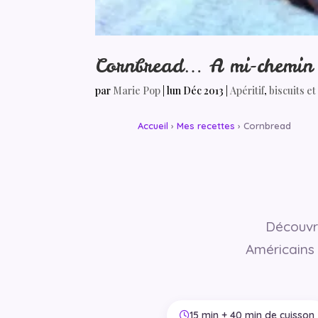
Cornbread… A mi-chemin en
par
Marie Pop
|
lun Déc 2013
|
Apéritif
,
biscuits e
Accueil
›
Mes recettes
› Cornbread
Découvri
Américains 
15 min + 40 min de cuisson