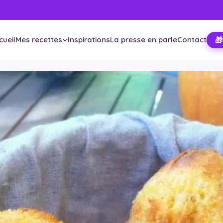
cueil
Mes recettes
Inspirations
La presse en parle
Contact
🎁