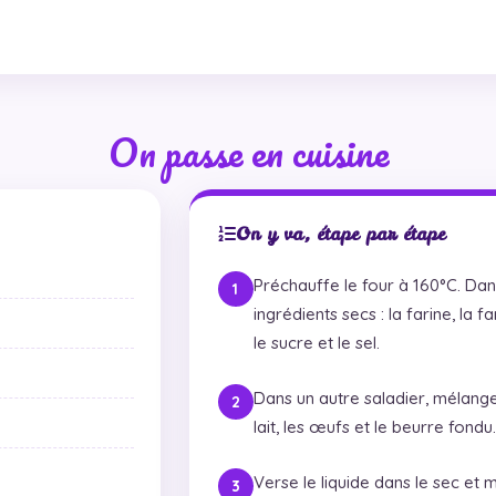
On passe en cuisine
On y va, étape par étape
Préchauffe le four à 160°C. Dan
ingrédients secs : la farine, la f
le sucre et le sel.
Dans un autre saladier, mélange t
lait, les œufs et le beurre fondu.
Verse le liquide dans le sec et