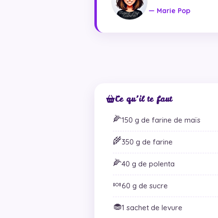
— Marie Pop
Ce qu’il te faut
🌽
150 g de farine de maïs
🌾
350 g de farine
🌽
40 g de polenta
🍬
60 g de sucre
🧁
1 sachet de levure