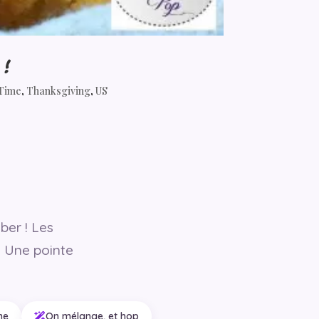
 !
Time
,
Thanksgiving
,
US
ber ! Les
. Une pointe
ne
On mélange, et hop