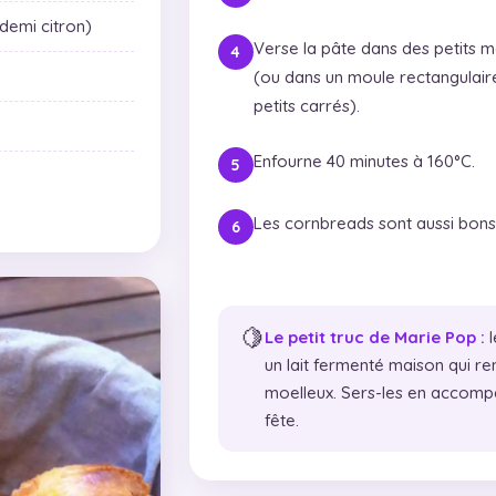
 demi citron)
Verse la pâte dans des petits m
(ou dans un moule rectangulair
petits carrés).
Enfourne 40 minutes à 160°C.
Les cornbreads sont aussi bons 
🍋
Le petit truc de Marie Pop :
l
un lait fermenté maison qui re
moelleux. Sers-les en accomp
fête.