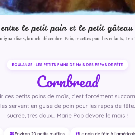
tre le petit pain et le petit gâteau
t mignardises
,
brunch
,
décembre
,
Pain
,
recettes pour les enfants
,
Tea 
BOULANGE · LES PETITS PAINS DE MAÏS DES REPAS DE FÊTE
Cornbread
r ces petits pains de maïs, c’est forcément succom
les servent en guise de pain pour les repas de fête
sucrée, très doux… Marie Pop dévore le maïs !
Environ 20 petits muffins
Le pain de fête à l’américai