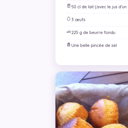
🥛
50 cl de lait (avec le jus d’un
🥚
3 œufs
🧈
225 g de beurre fondu
🧂
Une belle pincée de sel