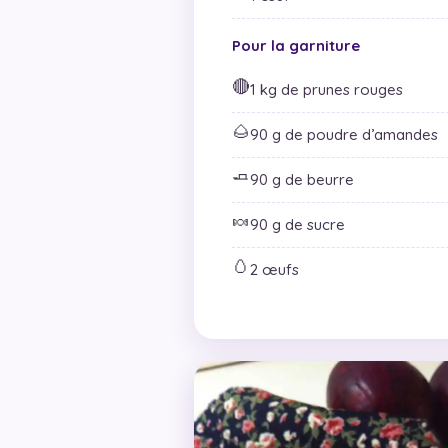
Pour la garniture
🔴
1 kg de prunes rouges
🌰
90 g de poudre d’amandes
🧈
90 g de beurre
🍬
90 g de sucre
🥚
2 œufs