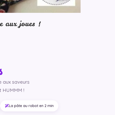
e aux joues !
s
e aux saveurs
nt HUMMM !
La pâte au robot en 2 min