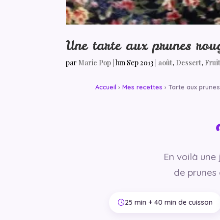
Une tarte aux prunes rou
par
Marie Pop
|
lun Sep 2013
|
août
,
Dessert
,
Frui
Accueil
›
Mes recettes
› Tarte aux prune
En voilà une
de prunes
25 min + 40 min de cuisson