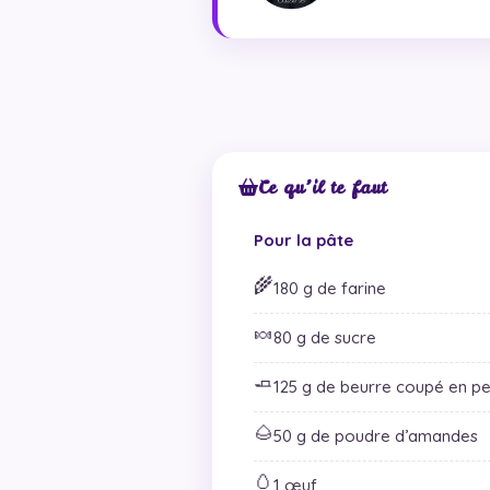
Ce qu’il te faut
Pour la pâte
🌾
180 g de farine
🍬
80 g de sucre
🧈
125 g de beurre coupé en pe
🌰
50 g de poudre d’amandes
🥚
1 œuf