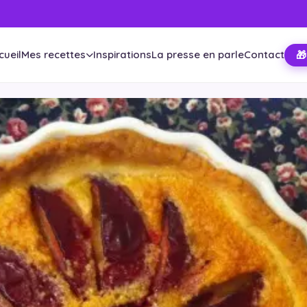
cueil
Mes recettes
Inspirations
La presse en parle
Contact
🎁