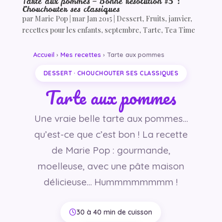
Tarte aux pommes – Bonne résolution #5 :
Chouchouter ses classiques
par
Marie Pop
|
mar Jan 2015
|
Dessert
,
Fruits
,
janvier
,
recettes pour les enfants
,
septembre
,
Tarte
,
Tea Time
Accueil
›
Mes recettes
› Tarte aux pommes
DESSERT · CHOUCHOUTER SES CLASSIQUES
Tarte aux pommes
Une vraie belle tarte aux pommes…
qu’est-ce que c’est bon ! La recette
de Marie Pop : gourmande,
moelleuse, avec une pâte maison
délicieuse… Hummmmmmmm !
30 à 40 min de cuisson