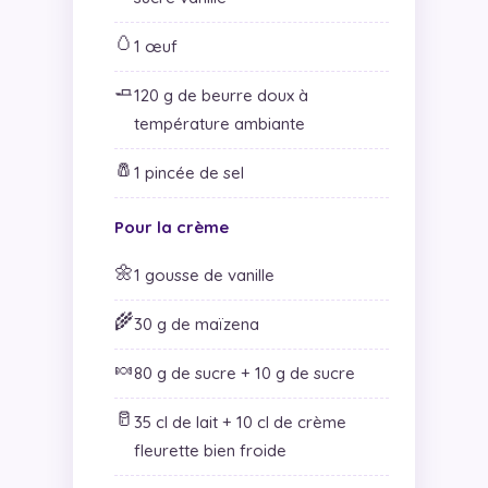
🥚
1 œuf
🧈
120 g de beurre doux à
température ambiante
🧂
1 pincée de sel
Pour la crème
🌼
1 gousse de vanille
🌾
30 g de maïzena
🍬
80 g de sucre + 10 g de sucre
🥛
35 cl de lait + 10 cl de crème
fleurette bien froide