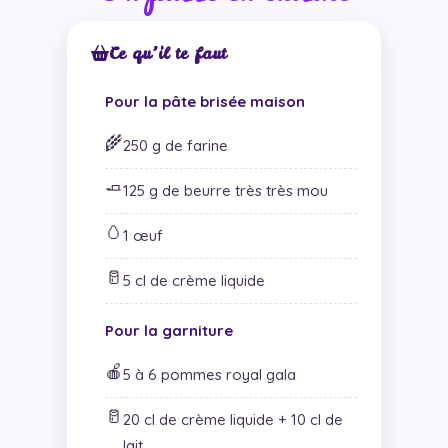
Ce qu’il te faut
Pour la pâte brisée maison
🌾
250 g de farine
🧈
125 g de beurre très très mou
🥚
1 œuf
🥛
5 cl de crème liquide
Pour la garniture
🍎
5 à 6 pommes royal gala
🥛
20 cl de crème liquide + 10 cl de
lait