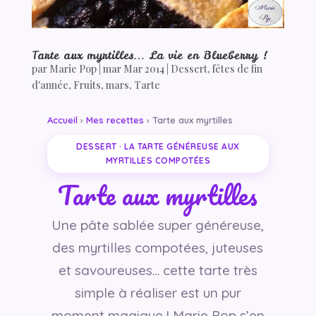
Tarte aux myrtilles… La vie en Blueberry !
par
Marie Pop
|
mar Mar 2014
|
Dessert
,
fêtes de fin
d'année
,
Fruits
,
mars
,
Tarte
Accueil
›
Mes recettes
› Tarte aux myrtilles
DESSERT · LA TARTE GÉNÉREUSE AUX
MYRTILLES COMPOTÉES
Tarte aux myrtilles
Une pâte sablée super généreuse,
des myrtilles compotées, juteuses
et savoureuses… cette tarte très
simple à réaliser est un pur
moment magique ! Marie Pop s’en