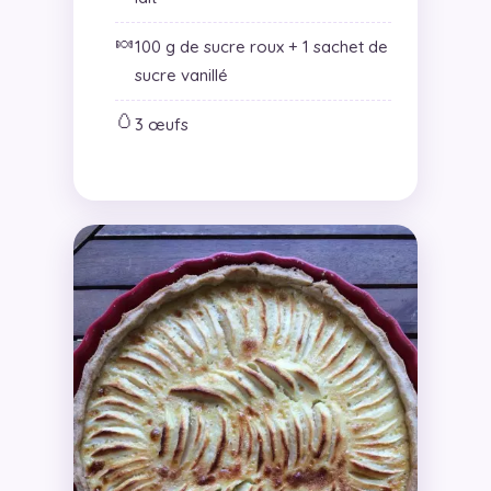
🍬
100 g de sucre roux + 1 sachet de
sucre vanillé
🥚
3 œufs