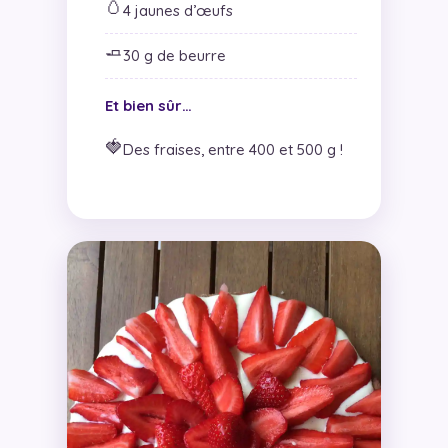
🥚
4 jaunes d’œufs
🧈
30 g de beurre
Et bien sûr…
🍓
Des fraises, entre 400 et 500 g !