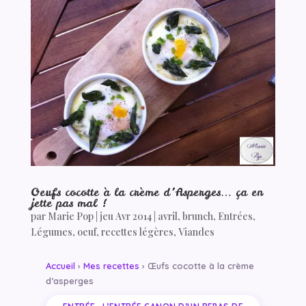
Oeufs cocotte à la crème d’Asperges… ça en
jette pas mal !
par
Marie Pop
|
jeu Avr 2014
|
avril
,
brunch
,
Entrées
,
Légumes
,
oeuf
,
recettes légères
,
Viandes
Accueil
›
Mes recettes
› Œufs cocotte à la crème
d’asperges