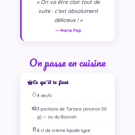
« On va être clair tout de
suite : c’est absolument
délicieux ! »
— Marie Pop
On passe en cuisine
Ce qu’il te faut
🥚
4 œufs
🧀
3 portions de Tartare (environ 50
g) — ou du Boursin
🥛
8 cl de crème liquide type