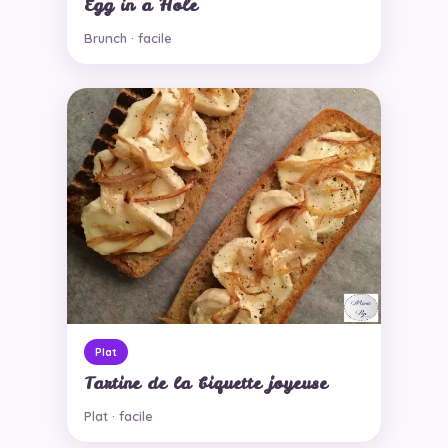
Egg in a Hole
Brunch · facile
Plat
Tartine de la biquette joyeuse
Plat · facile