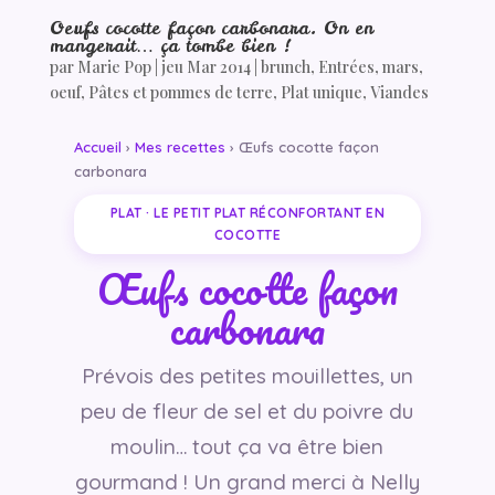
Oeufs cocotte façon carbonara. On en
mangerait… ça tombe bien !
par
Marie Pop
|
jeu Mar 2014
|
brunch
,
Entrées
,
mars
,
oeuf
,
Pâtes et pommes de terre
,
Plat unique
,
Viandes
Accueil
›
Mes recettes
› Œufs cocotte façon
carbonara
PLAT · LE PETIT PLAT RÉCONFORTANT EN
COCOTTE
Œufs cocotte façon
carbonara
Prévois des petites mouillettes, un
peu de fleur de sel et du poivre du
moulin… tout ça va être bien
gourmand ! Un grand merci à Nelly