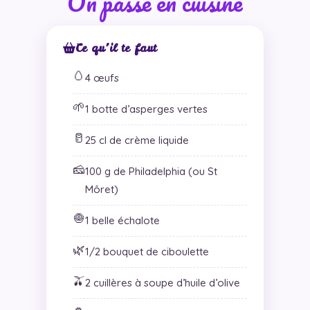
On passe en cuisine
Ce qu’il te faut
🥚
4 œufs
🌱
1 botte d’asperges vertes
🥛
25 cl de crème liquide
🧀
100 g de Philadelphia (ou St
Môret)
🧅
1 belle échalote
🌿
1/2 bouquet de ciboulette
🫒
2 cuillères à soupe d’huile d’olive