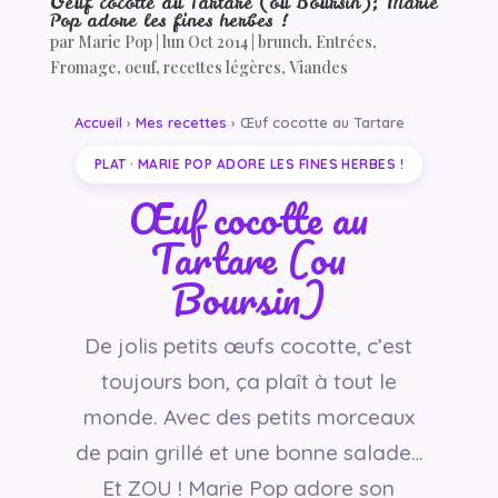
Oeuf cocotte au Tartare (ou Boursin); Marie
Pop adore les fines herbes !
par
Marie Pop
|
lun Oct 2014
|
brunch
,
Entrées
,
Fromage
,
oeuf
,
recettes légères
,
Viandes
Accueil
›
Mes recettes
› Œuf cocotte au Tartare
PLAT · MARIE POP ADORE LES FINES HERBES !
Œuf cocotte au
Tartare (ou
Boursin)
De jolis petits œufs cocotte, c’est
toujours bon, ça plaît à tout le
monde. Avec des petits morceaux
de pain grillé et une bonne salade…
Et ZOU ! Marie Pop adore son