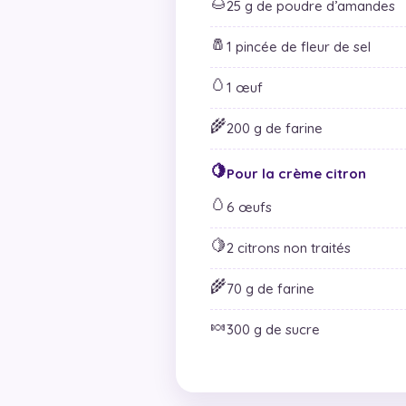
🌰
25 g de poudre d’amandes
🧂
1 pincée de fleur de sel
🥚
1 œuf
🌾
200 g de farine
🍋
Pour la crème citron
🥚
6 œufs
🍋
2 citrons non traités
🌾
70 g de farine
🍬
300 g de sucre