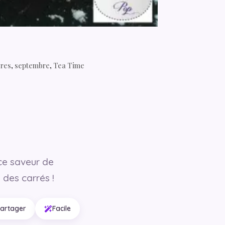
ères
,
septembre
,
Tea Time
ce saveur de
 des carrés !
partager
Facile