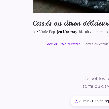
Carrés au citron délicie
par
Marie Pop
|
jeu Mar 2015
|
biscuits et mignar
Accueil
›
Mes recettes
› Carrés au citron
De petites 
tarte au cit
20 min (+ 1 h de r