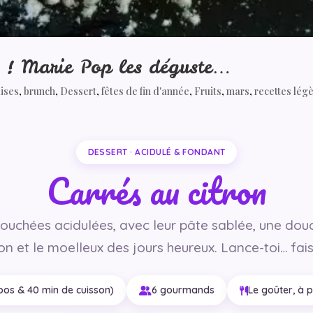
ux ! Marie Pop les déguste…
dises
,
brunch
,
Dessert
,
fêtes de fin d'année
,
Fruits
,
mars
,
recettes lég
DESSERT · ACIDULÉ & FONDANT
Carrés au citron
bouchées acidulées, avec leur pâte sablée, une dou
ron et le moelleux des jours heureux. Lance-toi… fais
epos & 40 min de cuisson)
6 gourmands
Le goûter, à 