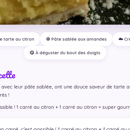
 tarte au citron
🍪 Pâte sablée aux amandes
☁️ Cr
😋 À déguster du bout des doigts
cette
 avec leur pâte sablée, ont une douce saveur de tarte au
rés !
sible ! 1 carré au citron + 1 carré au citron = super gour
 carré, c’est possible ! 1 carré au citron + 1 carré a