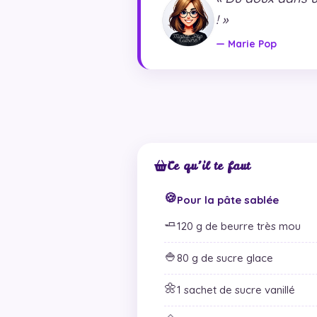
! »
— Marie Pop
Ce qu’il te faut
🍪
Pour la pâte sablée
🧈
120 g de beurre très mou
🍚
80 g de sucre glace
🌼
1 sachet de sucre vanillé