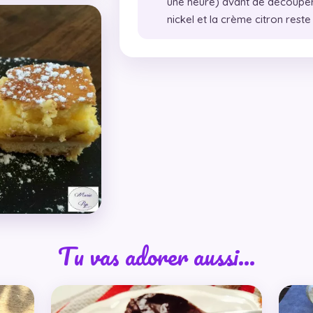
une heure) avant de découper 
nickel et la crème citron reste
Tu vas adorer aussi…