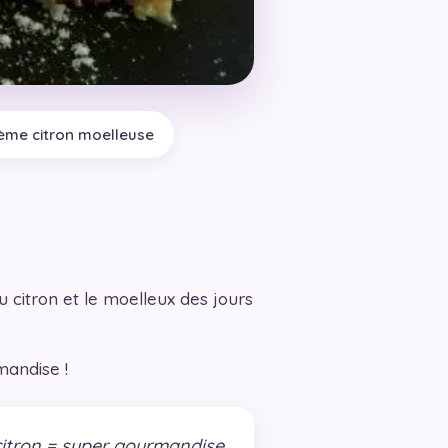
ème citron moelleuse
 citron et le moelleux des jours
mandise !
u citron = super gourmandise