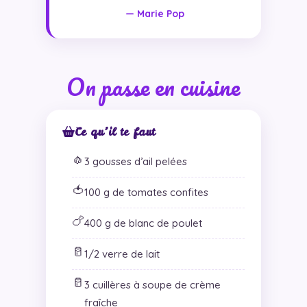
— Marie Pop
On passe en cuisine
Ce qu’il te faut
🧄
3 gousses d’ail pelées
🍅
100 g de tomates confites
🍗
400 g de blanc de poulet
🥛
1/2 verre de lait
🥛
3 cuillères à soupe de crème
fraîche