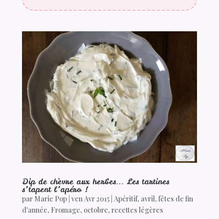
Dip de chèvre aux herbes… Les tartines
s’tapent l’apéro !
par
Marie Pop
|
ven Avr 2015
|
Apéritif
,
avril
,
fêtes de fin
d'année
,
Fromage
,
octobre
,
recettes légères