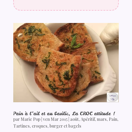
Pain à l’ail et au basilic, La CROC attitude !
par
Marie Pop
|
ven Mar 2015
|
août
,
Apéritif
,
mars
,
Pain
,
Tartines, croques, burger et bagels