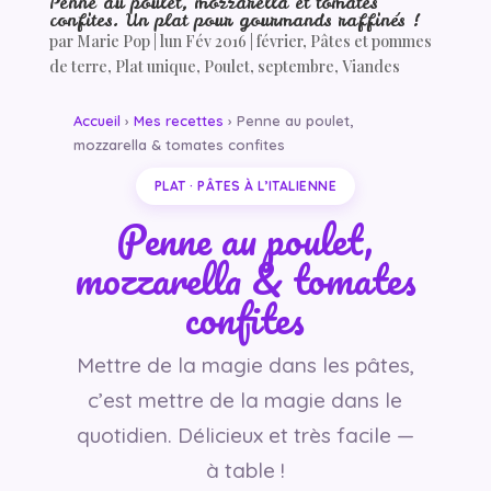
Penne au poulet, mozzarella et tomates
confites. Un plat pour gourmands raffinés !
par
Marie Pop
|
lun Fév 2016
|
février
,
Pâtes et pommes
de terre
,
Plat unique
,
Poulet
,
septembre
,
Viandes
Accueil
›
Mes recettes
› Penne au poulet,
mozzarella & tomates confites
PLAT · PÂTES À L’ITALIENNE
Penne au poulet,
mozzarella & tomates
confites
Mettre de la magie dans les pâtes,
c’est mettre de la magie dans le
quotidien. Délicieux et très facile —
à table !