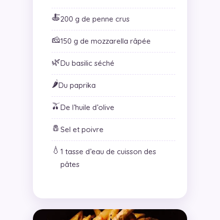
🍝
200 g de penne crus
🧀
150 g de mozzarella râpée
🌿
Du basilic séché
🌶️
Du paprika
🫒
De l’huile d’olive
🧂
Sel et poivre
💧
1 tasse d’eau de cuisson des
pâtes