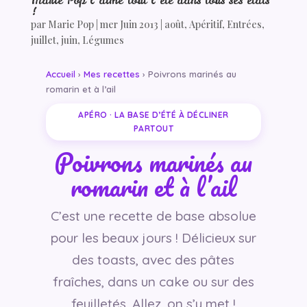
Marie Pop l’aime tout l’été dans tous ses états
!
par
Marie Pop
|
mer Juin 2013
|
août
,
Apéritif
,
Entrées
,
juillet
,
juin
,
Légumes
Accueil
›
Mes recettes
› Poivrons marinés au
romarin et à l’ail
APÉRO · LA BASE D’ÉTÉ À DÉCLINER
PARTOUT
Poivrons marinés au
romarin et à l’ail
C’est une recette de base absolue
pour les beaux jours ! Délicieux sur
des toasts, avec des pâtes
fraîches, dans un cake ou sur des
feuilletés. Allez, on s’y met !