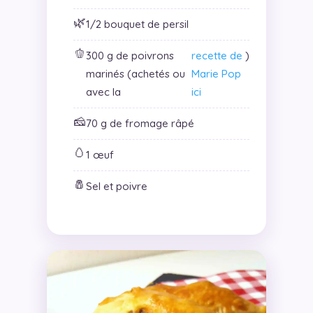
🌿
1/2 bouquet de persil
🫑
300 g de poivrons
recette de
)
marinés (achetés ou
Marie Pop
avec la
ici
🧀
70 g de fromage râpé
🥚
1 œuf
🧂
Sel et poivre