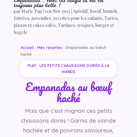
Empanadas… Avec les doigts la vie est
toujours plus belle !
par
Marie Pop
|
ven Nov 2013
|
Apéritif
,
Boeuf
,
brunch
,
Entrées
,
novembre
,
recettes pour les enfants
,
Tartes,
pizzas et cakes salés
,
Tartines, croques, burger et
bagels
Accueil
›
Mes recettes
› Empanadas au bœuf
haché
PLAT · LES PETITS CHAUSSONS DORÉS À LA
VIANDE
Empanadas au bœuf
haché
Mais que c’est mignon ces petits
chaussons dorés ! Garnis de viande
hachée et de poivrons savoureux,