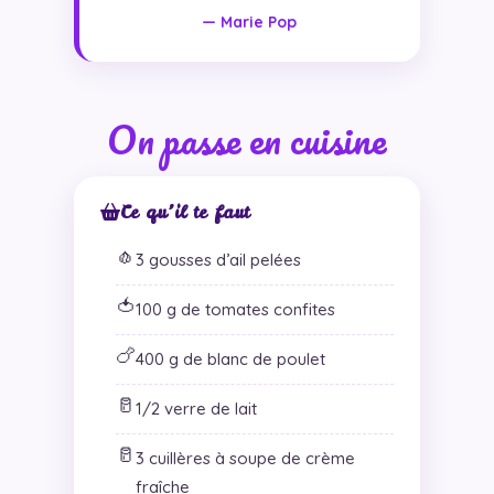
— Marie Pop
On passe en cuisine
Ce qu’il te faut
🧄
3 gousses d’ail pelées
🍅
100 g de tomates confites
🍗
400 g de blanc de poulet
🥛
1/2 verre de lait
🥛
3 cuillères à soupe de crème
fraîche