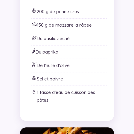
🍝
200 g de penne crus
🧀
150 g de mozzarella râpée
🌿
Du basilic séché
🌶️
Du paprika
🫒
De l’huile d’olive
🧂
Sel et poivre
💧
1 tasse d’eau de cuisson des
pâtes