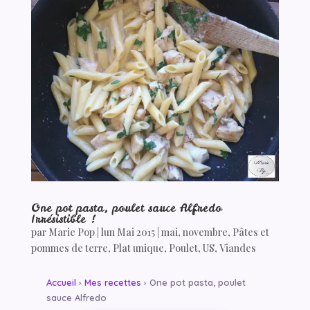
One pot pasta, poulet sauce Alfredo
Irrésistible !
par
Marie Pop
|
lun Mai 2015
|
mai
,
novembre
,
Pâtes et
pommes de terre
,
Plat unique
,
Poulet
,
US
,
Viandes
Accueil
›
Mes recettes
› One pot pasta, poulet
sauce Alfredo