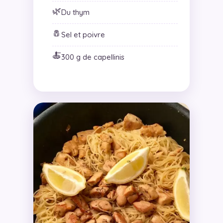
🌿
Du thym
🧂
Sel et poivre
🍝
300 g de capellinis