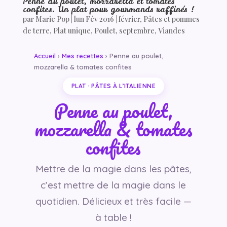
Penne au poulet, mozzarella et tomates
confites. Un plat pour gourmands raffinés !
par
Marie Pop
|
lun Fév 2016
|
février
,
Pâtes et pommes
de terre
,
Plat unique
,
Poulet
,
septembre
,
Viandes
Accueil
›
Mes recettes
› Penne au poulet,
mozzarella & tomates confites
PLAT · PÂTES À L’ITALIENNE
Penne au poulet,
mozzarella & tomates
confites
Mettre de la magie dans les pâtes,
c’est mettre de la magie dans le
quotidien. Délicieux et très facile —
à table !