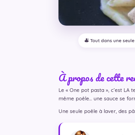
🍝 Tout dans une seule
À propos de cette re
Le « One pot pasta », c’est LA 
même poêle… une sauce se form
Une seule poêle à laver, des p