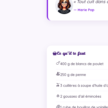
« Tout cuit dans
— Marie Pop
Ce qu’il te faut
🍗
400 g de blancs de poulet
🍝
250 g de penne
🫒
3 cuillères à soupe d’huile d’
🧄
2 gousses d’ail émincées
🧊
1 cube de bouillon de volaille