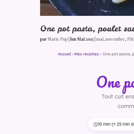
One pot pasta, poulet sau
par
Marie Pop
|
lun Mai 2015
|
mai
,
novembre
,
Pât
Accueil
›
Mes recettes
› One pot pasta, 
One po
Tout cuit en
comme
10 min (+ 25 min d