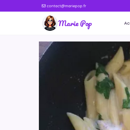
contact@mariepop.fr
Marie Pop
Ac