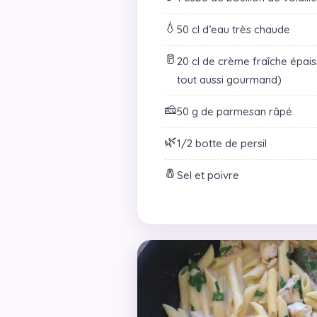
💧
50 cl d’eau très chaude
🥛
20 cl de crème fraîche épais
tout aussi gourmand)
🧀
50 g de parmesan râpé
🌿
1/2 botte de persil
🧂
Sel et poivre