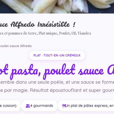
ce Alfredo Irrésistible !
es et pommes de terre
,
Plat unique
,
Poulet
,
US
,
Viandes
poulet sauce Alfredo
PLAT · TOUT-EN-UN CRÉMEUX
t pasta, poulet sauce 
semble dans une seule poêle, et une sauce se form
 par magie. Résultat époustouflant et super gour
e cuisson)
4 gourmands
Un plat de pâtes express, en