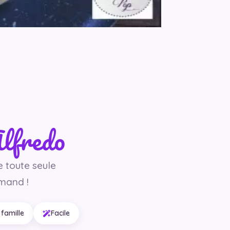
Alfredo
e toute seule
mand !
 famille
Facile