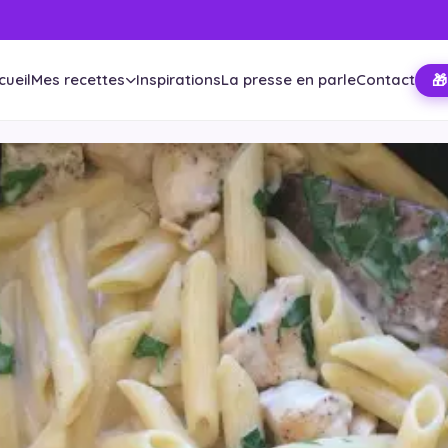
cueil
Mes recettes
Inspirations
La presse en parle
Contact
🎁