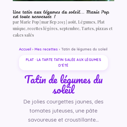
Une tatin aux légumes du soleil… Marie Pop
est toute renversée !
par
Marie Pop
|
mar Sep 2013
|
août
,
Légumes
,
Plat
unique
,
recettes légères
,
septembre
,
Tartes, pizzas et
cakes salés
Accueil
›
Mes recettes
› Tatin de légumes du soleil
PLAT · LA TARTE TATIN SALÉE AUX LÉGUMES
D’ÉTÉ
Tatin de légumes du
soleil
De jolies courgettes jaunes, des
tomates juteuses, une pâte
savoureuse et croustillante…