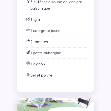
🍷
3 cuillères à soupe de vinaigre
balsamique
🌿
Thym
🥒
1 courgette jaune
🍅
2 tomates
🍆
1 petite aubergine
🧅
1 oignon
🧂
Sel et poivre