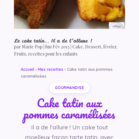
Le cake tatin… Il a de l’allure !
par
Marie Pop
|
lun Fév 2013
|
Cake
,
Dessert
,
février
,
Fruits
,
recettes pour les enfants
Accueil
›
Mes recettes
› Cake tatin aux pommes
caramélisées
GOURMANDISE
Cake tatin aux
pommes caramélisées
Il a de l’allure ! Un cake tout
moelleux façon tarte tatin, avec