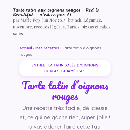
Tarte tatin aux oignons rouges – Red is
beautiful… n’est ce pas ?!
par
Marie Pop
|
lun Nov 2013
|
brunch
,
Légumes
,
novembre
,
recettes légères
,
Tartes, pizzas et cakes
salés
Accueil
›
Mes recettes
› Tarte tatin d’oignons
rouges
ENTRÉE · LA TATIN SALÉE D’OIGNONS
ROUGES CARAMÉLISÉS
Tarte tatin d’oignons
rouges
Une recette très facile, délicieuse
et, ce qui ne gâche rien, super jolie !
Tu vas adorer faire cette tatin