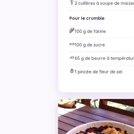
🥄
2 cuillères à soupe de maïz
Pour le crumble
🌾
100 g de farine
🍬
100 g de sucre
🧈
65 g de beurre à températu
🧂
1 pincée de fleur de sel