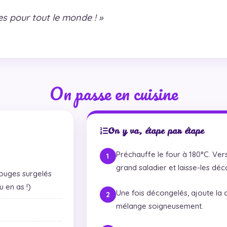
es pour tout le monde ! »
On passe en cuisine
On y va, étape par étape
Préchauffe le four à 180°C. Vers
grand saladier et laisse-les dé
rouges surgelés
u en as !)
Une fois décongelés, ajoute la 
mélange soigneusement.