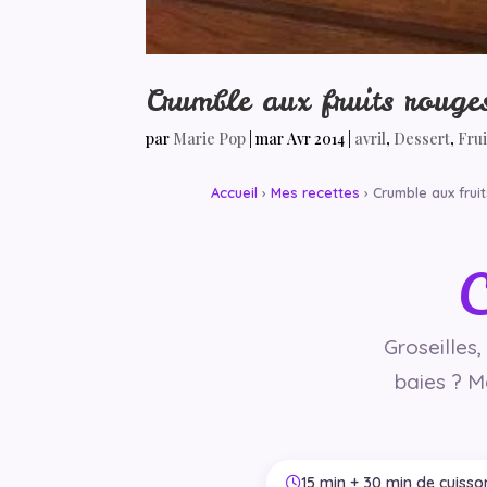
Crumble aux fruits rouges
par
Marie Pop
|
mar Avr 2014
|
avril
,
Dessert
,
Frui
Accueil
›
Mes recettes
› Crumble aux frui
C
Groseilles,
baies ? M
15 min + 30 min de cuisso