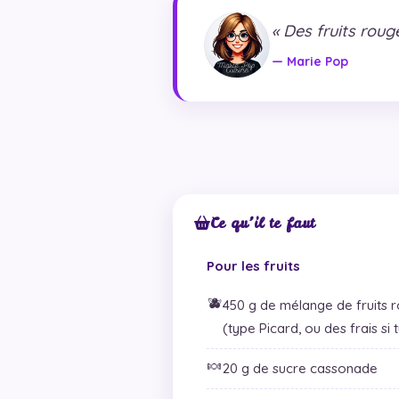
« Des fruits roug
— Marie Pop
Ce qu’il te faut
Pour les fruits
🫐
450 g de mélange de fruits 
(type Picard, ou des frais si t
🍬
20 g de sucre cassonade