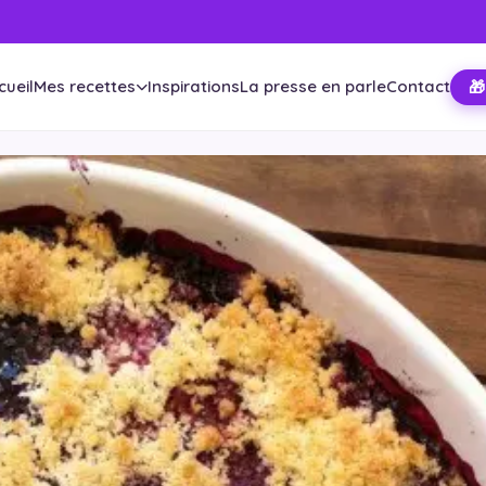
cueil
Mes recettes
Inspirations
La presse en parle
Contact
🎁