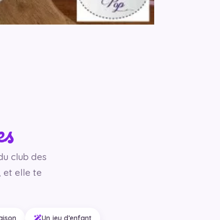
es
 du club des
et elle te
aison
Un jeu d’enfant