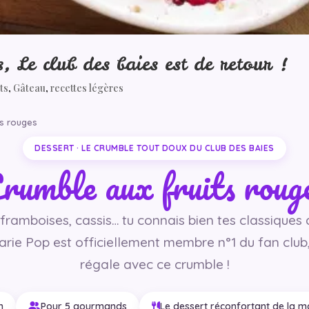
, Le club des baies est de retour !
ts
,
Gâteau
,
recettes légères
ts rouges
DESSERT · LE CRUMBLE TOUT DOUX DU CLUB DES BAIES
rumble aux fruits roug
 framboises, cassis… tu connais bien tes classiques
arie Pop est officiellement membre n°1 du fan club, 
régale avec ce crumble !
n
Pour 5 gourmands
Le dessert réconfortant de la m