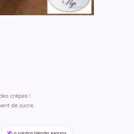
des crêpes !
ent de sucre.
La solution blender express