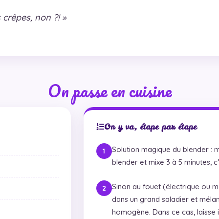
 crêpes, non ?! »
On passe en cuisine
On y va, étape par étape
Solution magique du blender : m
blender et mixe 3 à 5 minutes, c’
Sinon au fouet (électrique ou ma
dans un grand saladier et mélan
homogène. Dans ce cas, laisse 