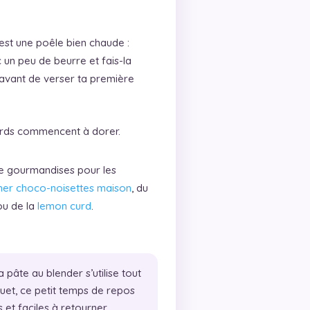
est une poêle bien chaude :
 un peu de beurre et fais-la
 avant de verser ta première
ords commencent à dorer.
de gourmandises pour les
iner choco-noisettes maison
, du
u de la
lemon curd
.
a pâte au blender s’utilise tout
fouet, ce petit temps de repos
et faciles à retourner.