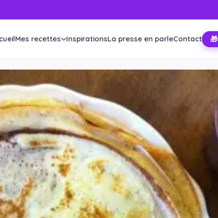
cueil
Mes recettes
Inspirations
La presse en parle
Contact
🎁