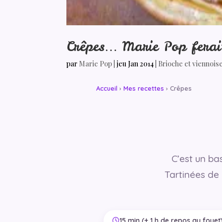
Crêpes… Marie Pop ferait
par
Marie Pop
|
jeu Jan 2014
|
Brioche et viennois
Accueil
›
Mes recettes
› Crêpes
C’est un ba
Tartinées de
15 min (+ 1 h de repos au fouet