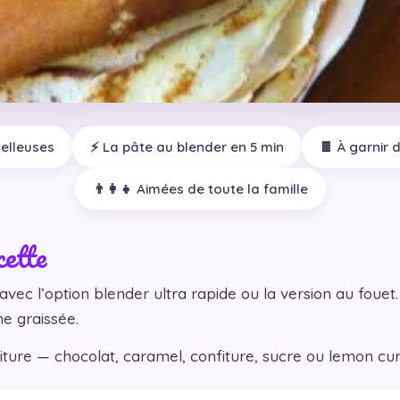
oelleuses
⚡ La pâte au blender en 5 min
🍫 À garnir 
👨‍👩‍👧 Aimées de toute la famille
cette
vec l’option blender ultra rapide ou la version au fouet.
e graissée.
niture — chocolat, caramel, confiture, sucre ou lemon curd