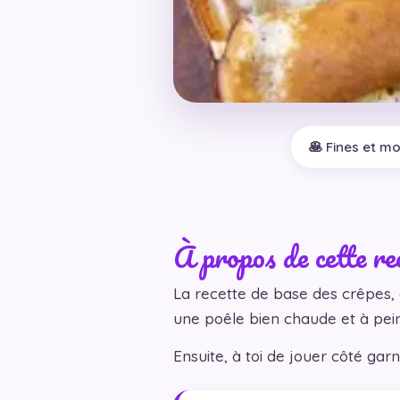
🥞 Fines et m
À propos de cette re
La recette de base des crêpes, a
une poêle bien chaude et à pein
Ensuite, à toi de jouer côté gar