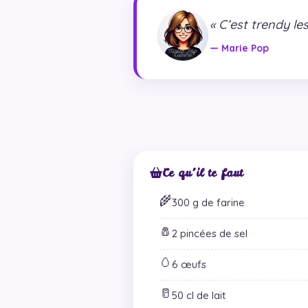
« C’est trendy les
— Marie Pop
Ce qu’il te faut
🌾
300 g de farine
🧂
2 pincées de sel
🥚
6 œufs
🥛
50 cl de lait