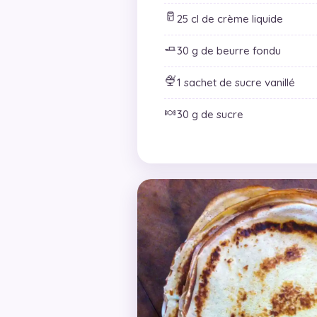
🥛
25 cl de crème liquide
🧈
30 g de beurre fondu
🍨
1 sachet de sucre vanillé
🍬
30 g de sucre