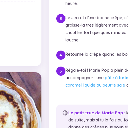
heure.
Le secret d’une bonne crêpe, c’
graisse-la très légèrement avec
chauffer fort quelques minutes
louche.
Retourne la crêpe quand les b
Régale-toi ! Marie Pop a plein 
accompagner : une
pâte à tart
caramel liquide au beurre salé
o
🍋
Le petit truc de Marie Pop :
l
de suite, mais si tu la fais au 
donne des crêpes plus souples 