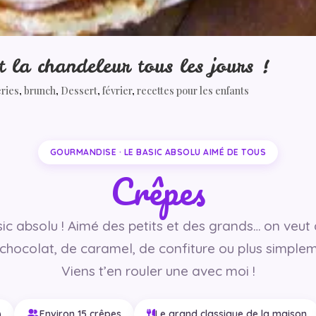
 la chandeleur tous les jours !
eries
,
brunch
,
Dessert
,
février
,
recettes pour les enfants
GOURMANDISE · LE BASIC ABSOLU AIMÉ DE TOUS
Crêpes
sic absolu ! Aimé des petits et des grands… on veut 
 chocolat, de caramel, de confiture ou plus simplem
Viens t’en rouler une avec moi !
)
Environ 15 crêpes
Le grand classique de la maison