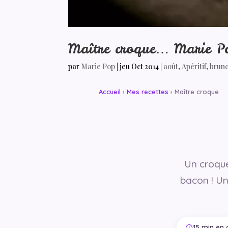
Maître croque… Marie Pop
par
Marie Pop
|
jeu Oct 2014
|
août
,
Apéritif
,
brun
Accueil
›
Mes recettes
› Maître croque
Un croque
bacon ! Un
15 min en 