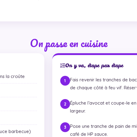
On passe en cuisine
On y va, étape par étape
ns la croûte
Fais revenir les tranches de b
de chaque côté à feu vif. Réser
Épluche l’avocat et coupe-le en 
largeur.
Pose une tranche de pain de mie 
auce barbecue)
café de HP sauce.