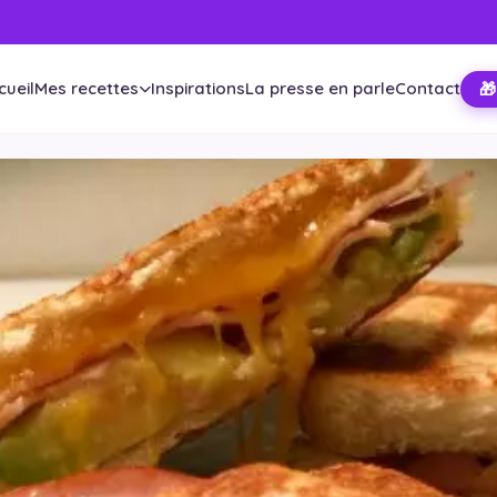
cueil
Mes recettes
Inspirations
La presse en parle
Contact
🎁