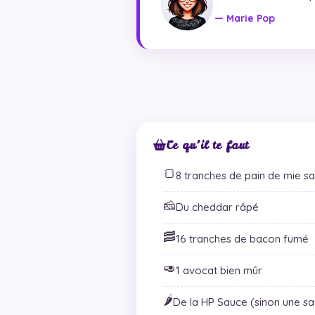
— Marie Pop
Ce qu’il te faut
🍞
8 tranches de pain de mie sa
🧀
Du cheddar râpé
🥓
16 tranches de bacon fumé
🥑
1 avocat bien mûr
🌶️
De la HP Sauce (sinon une s