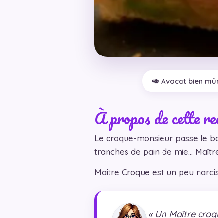
🥑 Avocat bien mû
À propos de cette re
Le croque-monsieur passe le ba
tranches de pain de mie… Maître
Maître Croque est un peu narciss
« Un Maître croqu