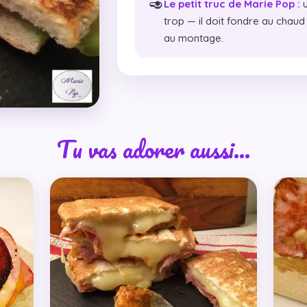
🥑
Le petit truc de Marie Pop :
u
trop — il doit fondre au chau
au montage.
Tu vas adorer aussi…