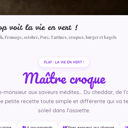
 voit la vie en vert !
ch
,
Fromage
,
octobre
,
Porc
,
Tartines, croques, burger et bagels
PLAT · LA VIE EN VERT !
Maître croque
-monsieur aux saveurs inédites… Du cheddar, de l’
e petite recette toute simple et différente qui va t
soleil dans l’assiette.
cuisine
4 gourmands
Dîner express qui change