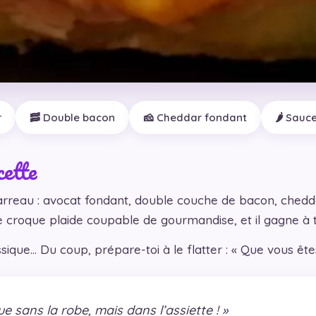
r
🥓 Double bacon
🧀 Cheddar fondant
🌶️ Sauc
cette
rreau : avocat fondant, double couche de bacon, chedd
 croque plaide coupable de gourmandise, et il gagne à t
ique… Du coup, prépare-toi à le flatter : « Que vous êtes
e sans la robe, mais dans l’assiette ! »