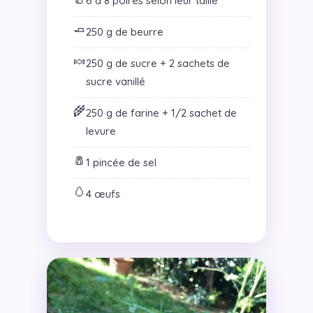
6 à 8 poires selon leur taille
🧈
250 g de beurre
🍬
250 g de sucre + 2 sachets de
sucre vanillé
🌾
250 g de farine + 1/2 sachet de
levure
🧂
1 pincée de sel
🥚
4 œufs