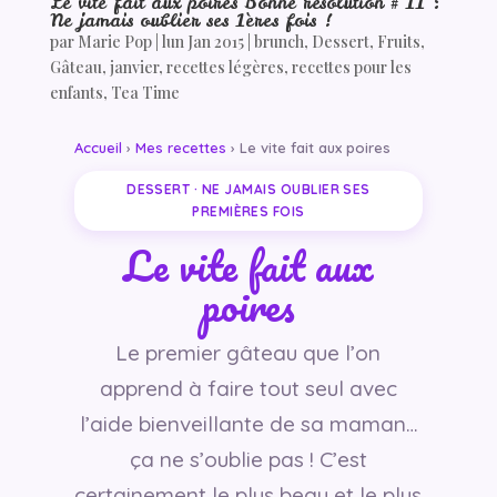
Le vite fait aux poires Bonne résolution # 11 :
Ne jamais oublier ses 1ères fois !
par
Marie Pop
|
lun Jan 2015
|
brunch
,
Dessert
,
Fruits
,
Gâteau
,
janvier
,
recettes légères
,
recettes pour les
enfants
,
Tea Time
Accueil
›
Mes recettes
› Le vite fait aux poires
DESSERT · NE JAMAIS OUBLIER SES
PREMIÈRES FOIS
Le vite fait aux
poires
Le premier gâteau que l’on
apprend à faire tout seul avec
l’aide bienveillante de sa maman…
ça ne s’oublie pas ! C’est
certainement le plus beau et le plus