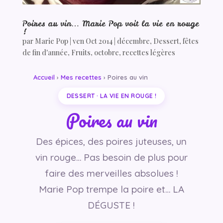
Poires au vin… Marie Pop voit la vie en rouge
!
par
Marie Pop
|
ven Oct 2014
|
décembre
,
Dessert
,
fêtes
de fin d'année
,
Fruits
,
octobre
,
recettes légères
Accueil
›
Mes recettes
› Poires au vin
DESSERT · LA VIE EN ROUGE !
Poires au vin
Des épices, des poires juteuses, un
vin rouge… Pas besoin de plus pour
faire des merveilles absolues !
Marie Pop trempe la poire et… LA
DÉGUSTE !