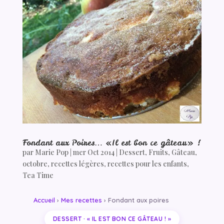
Fondant aux Poires… «Il est bon ce gâteau» !
par
Marie Pop
|
mer Oct 2014
|
Dessert
,
Fruits
,
Gâteau
,
octobre
,
recettes légères
,
recettes pour les enfants
,
Tea Time
Accueil
›
Mes recettes
› Fondant aux poires
DESSERT · « IL EST BON CE GÂTEAU ! »