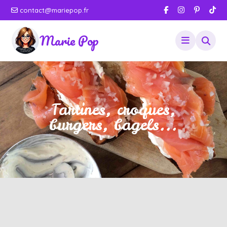
contact@mariepop.fr
Marie Pop
Tartines, croques,
burgers, bagels...