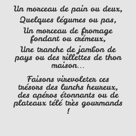
Un morceau de pain ou deux,
Quelques légumes ou pas,
Un morceau de fromage
fondant ou crémeux,
Une tranche de jambon de
pays ou des rillettes de thon
maison…
Faisons virevoleter ces
trésors des lunchs heureux,
des apéros étonnants ou de
plateaux télé très gourmands
!