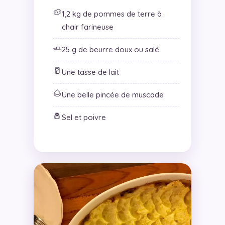
🥔
1,2 kg de pommes de terre à
chair farineuse
🧈
25 g de beurre doux ou salé
🥛
Une tasse de lait
🌰
Une belle pincée de muscade
🧂
Sel et poivre