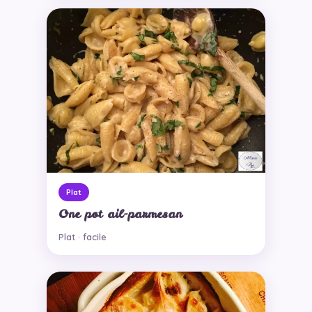
Plat
One pot ail-parmesan
Plat · facile