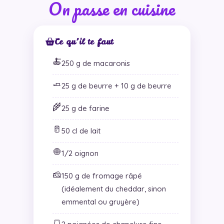
On passe en cuisine
Ce qu’il te faut
🍝
250 g de macaronis
🧈
25 g de beurre + 10 g de beurre
🌾
25 g de farine
🥛
50 cl de lait
🧅
1/2 oignon
🧀
150 g de fromage râpé
(idéalement du cheddar, sinon
emmental ou gruyère)
🍞