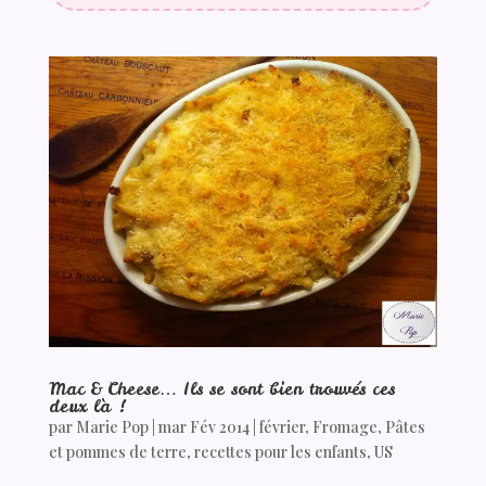
Mac & Cheese… Ils se sont bien trouvés ces
deux là !
par
Marie Pop
|
mar Fév 2014
|
février
,
Fromage
,
Pâtes
et pommes de terre
,
recettes pour les enfants
,
US