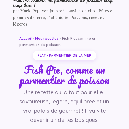
Fish Pie comme un parmentier de poisson trop
trop bon !
par
Marie Pop
|
ven Jan 2016
|
janvier
,
octobre
,
Pâtes et
pommes de terre
,
Plat unique
,
Poissons
,
recettes
légères
Accueil
›
Mes recettes
› Fish Pie, comme un
parmentier de poisson
PLAT · PARMENTIER DE LA MER
Fish Pie, comme un
parmentier de poisson
Une recette qui a tout pour elle :
savoureuse, légère, équilibrée et un
vrai palais de gourmet ! Il va vite
devenir un de tes basiques.