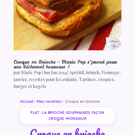
Croque en Brioche – Marie Pop s’prend pour
une béchamel heureuse !
par
Marie Pop
|
lun Jan 2014
|
Apéritif
,
brunch
,
Fromage
,
janvier
,
recettes pour les enfants
,
Tartines, croques,
burger et bagels
Accueil
›
Mes recettes
› Croque en brioche
PLAT · LA BRIOCHE GOURMANDE FAÇON
CROQUE-MONSIEUR
Croque en brioche