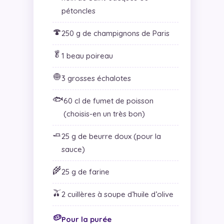
pétoncles
🍄
250 g de champignons de Paris
🥬
1 beau poireau
🧅
3 grosses échalotes
🐟
60 cl de fumet de poisson
(choisis-en un très bon)
🧈
25 g de beurre doux (pour la
sauce)
🌾
25 g de farine
🫒
2 cuillères à soupe d’huile d’olive
🥔
Pour la purée