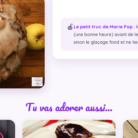
🍎
Le petit truc de Marie Pop :
l
(une bonne heure) avant de le
sinon le glaçage fond et ne tie
Tu vas adorer aussi…