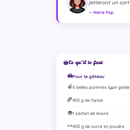
jetteront un sort
— Marie Pop
Ce qu’il te faut
🍰
Pour le gâteau
🍎
6 belles pommes type golde
🌾
450 g de farine
🧁
1 sachet de levure
🍬
400 g de sucre en poudre