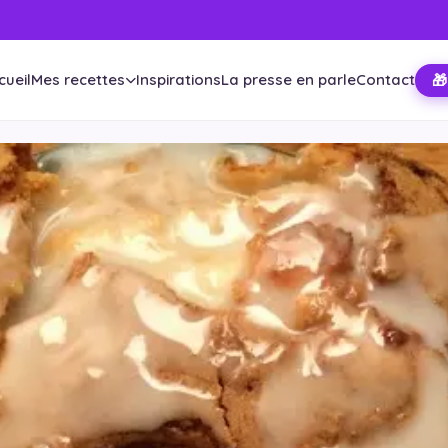
cueil
Mes recettes
Inspirations
La presse en parle
Contact
🎁