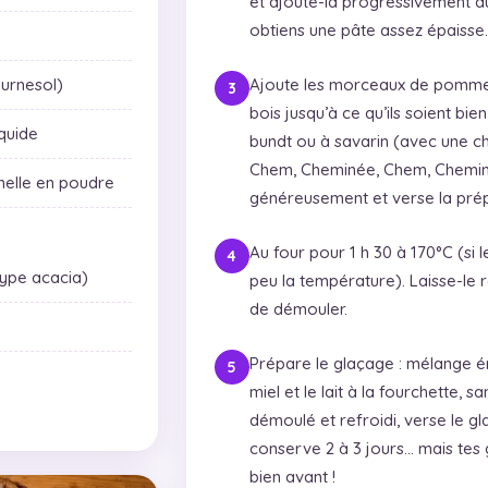
et ajoute-la progressivement a
obtiens une pâte assez épaisse.
ournesol)
Ajoute les morceaux de pommes 
bois jusqu’à ce qu’ils soient bie
iquide
bundt ou à savarin (avec une c
Chem, Cheminée, Chem, Cheminé
nnelle en poudre
généreusement et verse la prép
Au four pour 1 h 30 à 170°C (si l
type acacia)
peu la température). Laisse-le 
de démouler.
Prépare le glaçage : mélange é
miel et le lait à la fourchette, 
démoulé et refroidi, verse le 
conserve 2 à 3 jours… mais tes 
bien avant !