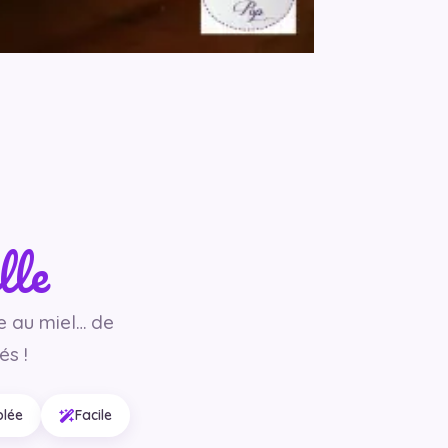
lle
 au miel… de
s !
blée
Facile