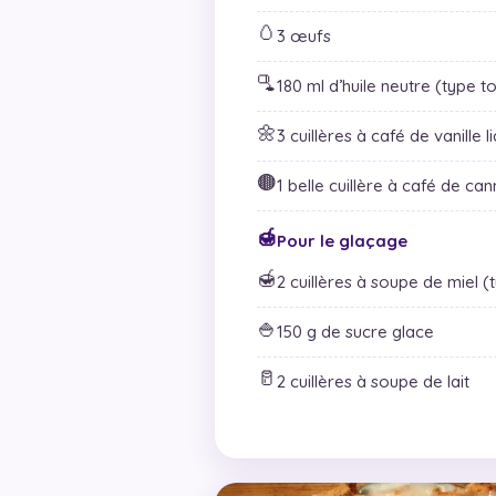
🥚
3 œufs
🫗
180 ml d’huile neutre (type t
🌼
3 cuillères à café de vanille l
🟤
1 belle cuillère à café de ca
🍯
Pour le glaçage
🍯
2 cuillères à soupe de miel (
🍚
150 g de sucre glace
🥛
2 cuillères à soupe de lait