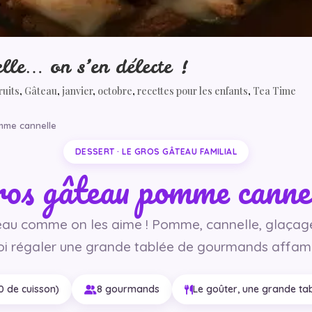
le… on s’en délecte !
ruits
,
Gâteau
,
janvier
,
octobre
,
recettes pour les enfants
,
Tea Time
mme cannelle
DESSERT · LE GROS GÂTEAU FAMILIAL
os gâteau pomme canne
eau comme on les aime ! Pomme, cannelle, glaçage
oi régaler une grande tablée de gourmands affamé
30 de cuisson)
8 gourmands
Le goûter, une grande ta