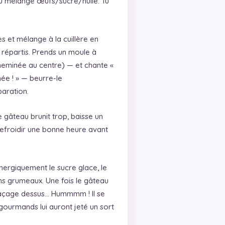
u mélange œufs/sucre/huile. Tu
et mélange à la cuillère en
n répartis. Prends un moule à
heminée au centre) — et chante «
e ! » — beurre-le
aration.
e gâteau brunit trop, baisse un
refroidir une bonne heure avant
nergiquement le sucre glace, le
sans grumeaux. Une fois le gâteau
glaçage dessus… Hummmm ! Il se
gourmands lui auront jeté un sort