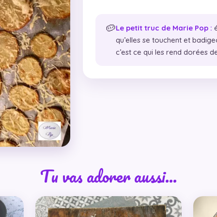
🥔
Le petit truc de Marie Pop :
é
qu’elles se touchent et badige
c’est ce qui les rend dorées 
Tu vas adorer aussi…