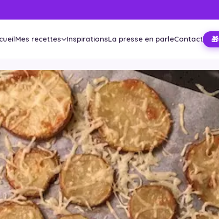
cueil
Mes recettes
Inspirations
La presse en parle
Contact
🎁