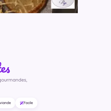
es
 gourmandes,
viande
Facile