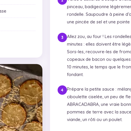
pinceau, badigeonne légèrement 
sse
rondelle. Saupoudre à peine d’a
une pincée de sel et une pointe
Allez zou, au four ! Les rondell
minutes : elles doivent être lé
Sors-les, recouvre-les de from
copeaux de bacon ou quelques f
10 minutes, le temps que le fr
fondant.
Prépare la petite sauce : mélan
ciboulette ciselée, un peu de fl
ABRACADABRA, une vraie bonne 
pommes de terre avec la sauce
viande, un rôti ou un poulet.