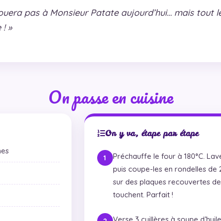
jouera pas à Monsieur Patate aujourd’hui… mais tout 
! »
On passe en cuisine
On y va, étape par étape
nes
Préchauffe le four à 180°C. Lav
puis coupe-les en rondelles de
sur des plaques recouvertes de p
touchent. Parfait !
Verse 3 cuillères à soupe d’huile