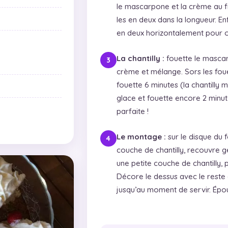
le mascarpone et la crème au fr
les en deux dans la longueur. E
en deux horizontalement pour ob
La chantilly :
fouette le mascarp
crème et mélange. Sors les foue
fouette 6 minutes (la chantilly m
glace et fouette encore 2 minut
parfaite !
Le montage :
sur le disque du
couche de chantilly, recouvre 
une petite couche de chantilly, 
Décore le dessus avec le reste d
jusqu’au moment de servir. Épou