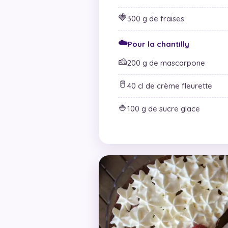
🍓
300 g de fraises
☁️
Pour la chantilly
🧀
200 g de mascarpone
🥛
40 cl de crème fleurette
🍚
100 g de sucre glace