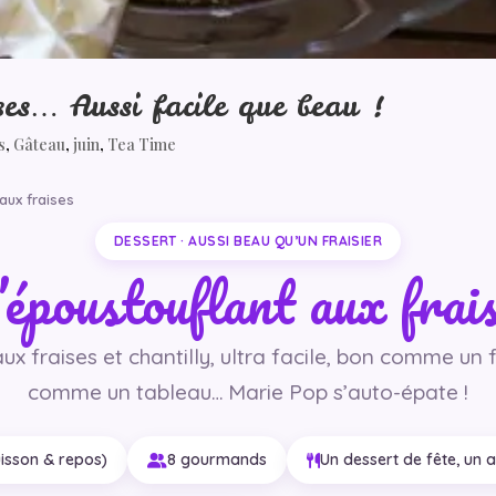
ses… Aussi facile que beau !
s
,
Gâteau
,
juin
,
Tea Time
aux fraises
DESSERT · AUSSI BEAU QU’UN FRAISIER
époustouflant aux frai
x fraises et chantilly, ultra facile, bon comme un f
comme un tableau… Marie Pop s’auto-épate !
uisson & repos)
8 gourmands
Un dessert de fête, un 