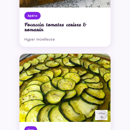
Apéro
Focaccia tomates cerises &
romarin
Hyper moelleuse
Plat