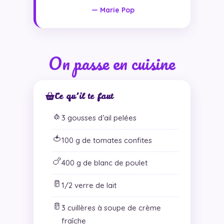
— Marie Pop
On passe en cuisine
Ce qu’il te faut
🧄
3 gousses d’ail pelées
🍅
100 g de tomates confites
🍗
400 g de blanc de poulet
🥛
1/2 verre de lait
🥛
3 cuillères à soupe de crème
fraîche