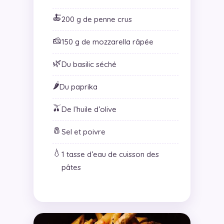
🍝
200 g de penne crus
🧀
150 g de mozzarella râpée
🌿
Du basilic séché
🌶️
Du paprika
🫒
De l’huile d’olive
🧂
Sel et poivre
💧
1 tasse d’eau de cuisson des
pâtes