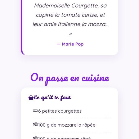
Mademoiselle Courgette, sa
copine la tomate cerise, et
leur amie italienne la mozza…
»
— Marie Pop
On passe en cuisine
Ce qu’il te faut
🥒
6 petites courgettes
🧀
100 g de mozzarella râpée
🧀
100 g de parmesan râpé