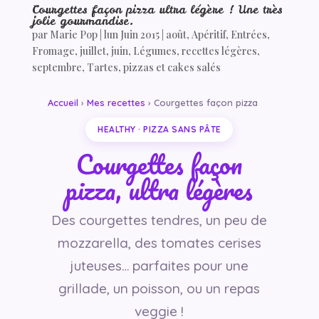
Courgettes façon pizza ultra légère ! Une très
jolie gourmandise.
par
Marie Pop
|
lun Juin 2015
|
août
,
Apéritif
,
Entrées
,
Fromage
,
juillet
,
juin
,
Légumes
,
recettes légères
,
septembre
,
Tartes, pizzas et cakes salés
Accueil
›
Mes recettes
› Courgettes façon pizza
HEALTHY · PIZZA SANS PÂTE
Courgettes façon
pizza, ultra légères
Des courgettes tendres, un peu de
mozzarella, des tomates cerises
juteuses… parfaites pour une
grillade, un poisson, ou un repas
veggie !