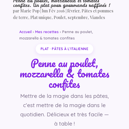
Penne au poulet, mozzarella et tomates
confites. Un plat pour gourmands raffinés !
par
Marie Pop
|
lun Fév 2016
|
février
,
Pâtes et pommes
de terre
,
Plat unique
,
Poulet
,
septembre
,
Viandes
Accueil
›
Mes recettes
› Penne au poulet,
mozzarella & tomates confites
PLAT · PÂTES À L’ITALIENNE
Penne au poulet,
mozzarella & tomates
confites
Mettre de la magie dans les pâtes,
c’est mettre de la magie dans le
quotidien. Délicieux et très facile —
à table !