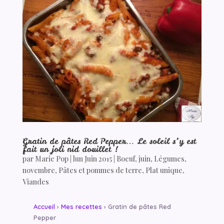
Gratin de pâtes Red Pepper… Le soleil s’y est
fait un joli nid douillet !
par
Marie Pop
|
lun Juin 2015
|
Boeuf
,
juin
,
Légumes
,
novembre
,
Pâtes et pommes de terre
,
Plat unique
,
Viandes
Accueil
›
Mes recettes
› Gratin de pâtes Red
Pepper