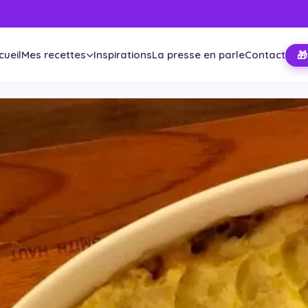
cueil
Mes recettes
Inspirations
La presse en parle
Contact
🎁