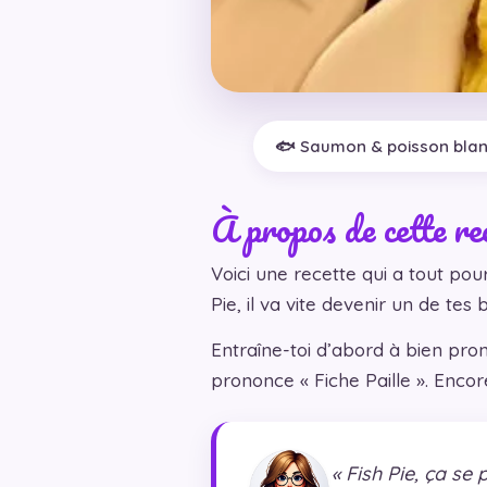
🐟 Saumon & poisson bla
À propos de cette re
Voici une recette qui a tout pou
Pie, il va vite devenir un de tes
Entraîne-toi d’abord à bien pro
prononce « Fiche Paille ». Encore 
« Fish Pie, ça se