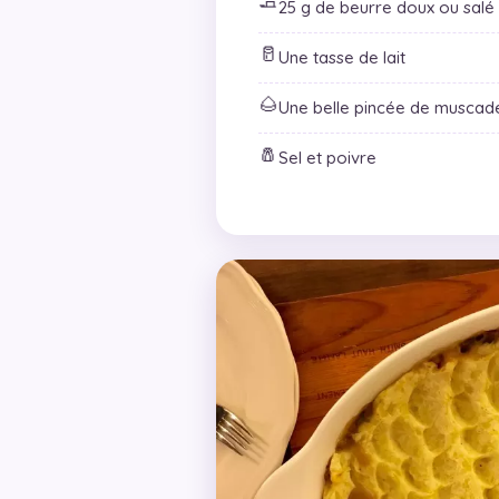
🧈
25 g de beurre doux ou salé
🥛
Une tasse de lait
🌰
Une belle pincée de muscad
🧂
Sel et poivre