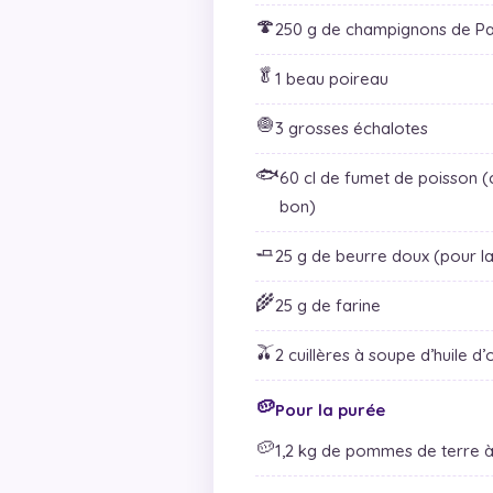
🍄
250 g de champignons de Pa
🥬
1 beau poireau
🧅
3 grosses échalotes
🐟
60 cl de fumet de poisson (c
bon)
🧈
25 g de beurre doux (pour l
🌾
25 g de farine
🫒
2 cuillères à soupe d’huile d’
🥔
Pour la purée
🥔
1,2 kg de pommes de terre à