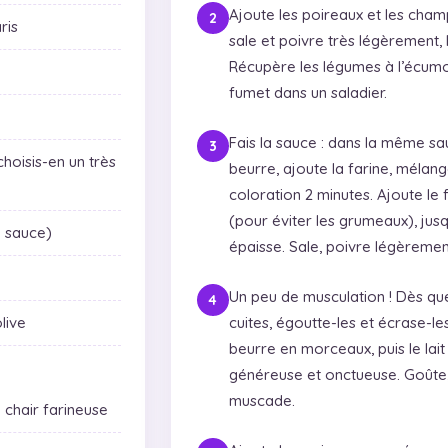
Ajoute les poireaux et les cha
ris
sale et poivre très légèrement, 
Récupère les légumes à l’écumoi
fumet dans un saladier.
Fais la sauce : dans la même sau
hoisis-en un très
beurre, ajoute la farine, mélang
coloration 2 minutes. Ajoute le 
(pour éviter les grumeaux), ju
a sauce)
épaisse. Sale, poivre légèrement
Un peu de musculation ! Dès qu
olive
cuites, égoutte-les et écrase-le
beurre en morceaux, puis le lai
généreuse et onctueuse. Goûte, 
muscade.
 chair farineuse