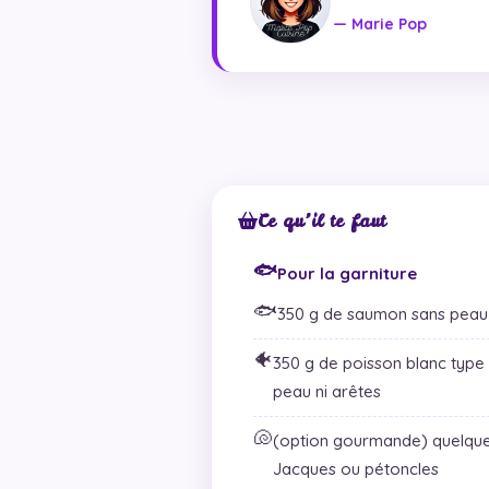
— Marie Pop
Ce qu’il te faut
🐟
Pour la garniture
🐟
350 g de saumon sans peau 
🐠
350 g de poisson blanc type 
peau ni arêtes
🐚
(option gourmande) quelques
Jacques ou pétoncles