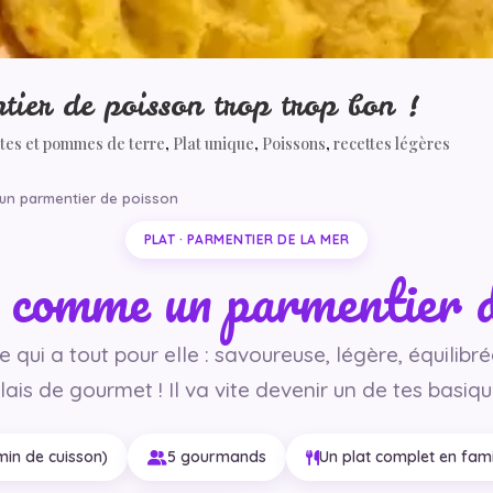
tier de poisson trop trop bon !
tes et pommes de terre
,
Plat unique
,
Poissons
,
recettes légères
 un parmentier de poisson
PLAT · PARMENTIER DE LA MER
, comme un parmentier d
 qui a tout pour elle : savoureuse, légère, équilibré
lais de gourmet ! Il va vite devenir un de tes basiqu
min de cuisson)
5 gourmands
Un plat complet en fami