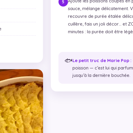
Ajoute les poissons coupés en p
sauce, mélange délicatement. Ver
recouvre de purée étalée délic
cuillère, fais un joli décor… et
e
minutes : la purée doit être lé
🐟
Le petit truc de Marie Pop :
poisson — c’est lui qui parfum
jusqu’à la dernière bouchée.