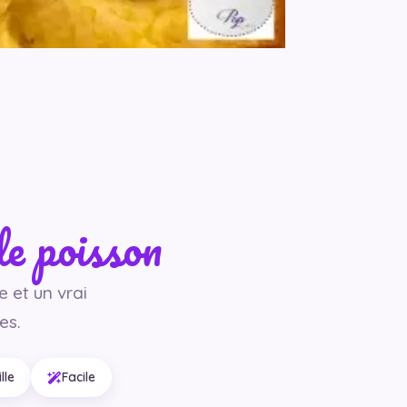
e poisson
e et un vrai
es.
lle
Facile