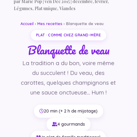
par
Marie Pop
|
ven Déc 2015
|
décembre
,
février
,
Légumes
,
Plat unique
,
Viandes
Accueil
›
Mes recettes
› Blanquette de veau
PLAT · COMME CHEZ GRAND-MÈRE
Blanquette de veau
La tradition a du bon, voire même
du succulent ! Du veau, des
carottes, quelques champignons et
une sauce onctueuse… Hum !
20 min (+ 2 h de mijotage)
4 gourmands