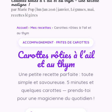
Carottes rôties à l’ail et au thym – Une recette
maligne !
par
Marie Pop
|
lun Jan 2016
|
janvier
,
Légumes
,
mai
,
recettes légères
Accueil
›
Mes recettes
› Carottes rôties à l’ail et
au thym
ACCOMPAGNEMENT · FRITES DE CAROTTES
Carottes rôties à l’ail
et au thym
Une petite recette parfaite : toute
simple et savoureuse. 5 minutes et
quelques carottes — prends-toi
pour une magicienne du quotidien !