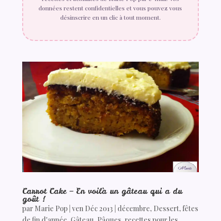
données restent confidentielles et vous pouvez vous
désinscrire en un clic à tout moment.
Carrot Cake – En voilà un gâteau qui a du
goût !
par
Marie Pop
|
ven Déc 2013
|
décembre
,
Dessert
,
fêtes
de fin d'année
,
Gâteau
,
Pâques
,
recettes pour les