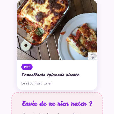
Plat
Cannellonis épinards ricotta
Le réconfort italien
Envie de ne rien rater ?