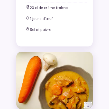
🥛
20 cl de crème fraîche
🥚
1 jaune d’œuf
🧂
Sel et poivre